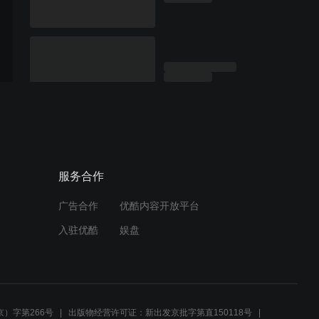
服务合作
广告合作
优酷内容开放平台
入驻优酷
娱盘
）字第266号
出版物经营许可证：新出发京批字第直150118号