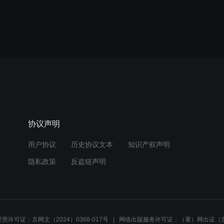
协议声明
用户协议
历史协议文本
知识产权声明
隐私政策
反盗链声明
营许可证：京网文（2024）0368-017号
网络出版服务许可证：（署）网出证（京