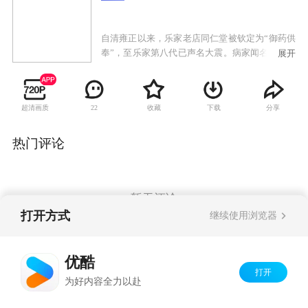
自清雍正以来，乐家老店同仁堂被钦定为“御药供
奉”，至乐家第八代已声名大震。病家闻名纷纷求
展开
药，而日本浪人小野勾结在乐家长大的曹化伦，
蓄谋夺走密方药谱，一场阴谋就此展开。
超清画质
收藏
下载
分享
22
热门评论
暂无评论
打开方式
继续使用浏览器
Copyright©
2026
优酷 youku.com
版权所有
优酷
京ICP备06050721号-1
打开
为好内容全力以赴