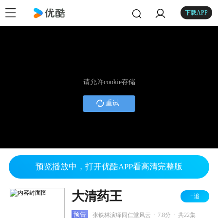
下载APP
请允许cookie存储
重试
预览播放中，打开优酷APP看高清完整版
大清药王
+追
.
.
预告
张铁林演绎同仁堂风云
7.8分
共22集