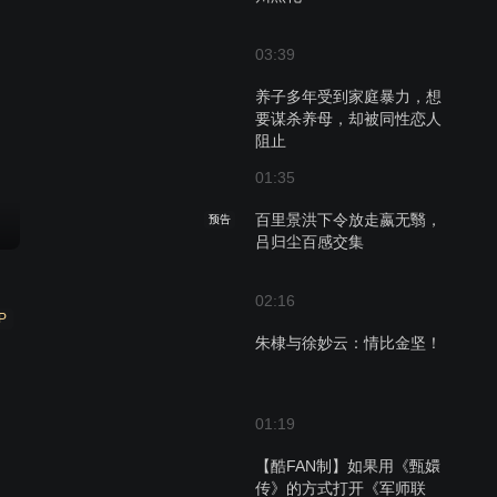
03:39
养子多年受到家庭暴力，想
要谋杀养母，却被同性恋人
阻止
01:35
百里景洪下令放走嬴无翳，
预告
吕归尘百感交集
02:16
P
朱棣与徐妙云：情比金坚！
01:19
【酷FAN制】如果用《甄嬛
传》的方式打开《军师联