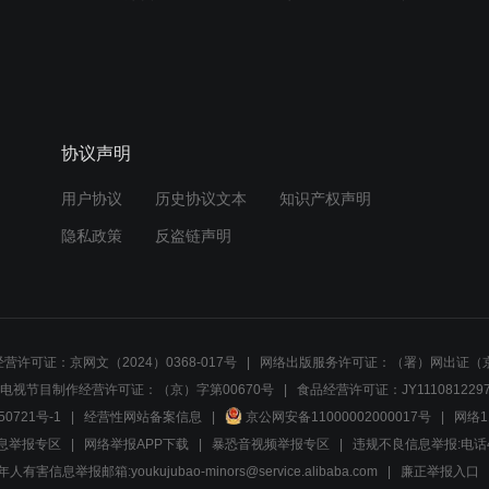
协议声明
用户协议
历史协议文本
知识产权声明
隐私政策
反盗链声明
营许可证：京网文（2024）0368-017号
网络出版服务许可证：（署）网出证（京
电视节目制作经营许可证：（京）字第00670号
食品经营许可证：JY1110812297
50721号-1
经营性网站备案信息
京公网安备11000002000017号
网络1
息举报专区
网络举报APP下载
暴恐音视频举报专区
违规不良信息举报:电话40081
人有害信息举报邮箱:youkujubao-minors@service.alibaba.com
廉正举报入口