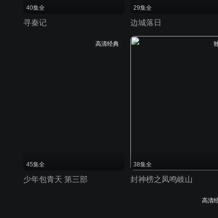
40集全
29集全
寻秦记
边城落日
高清经典
45集全
38集全
少年包青天 第三部
封神榜之凤鸣岐山
高清