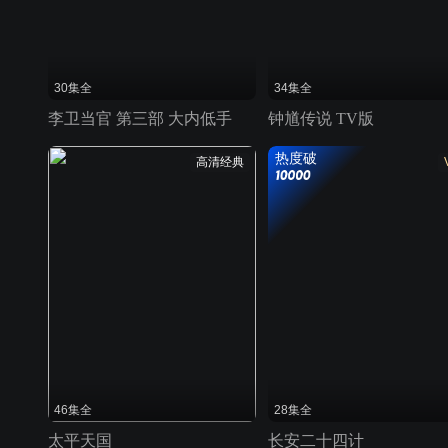
30集全
34集全
李卫当官 第三部 大内低手
钟馗传说 TV版
热度破
高清经典
46集全
28集全
太平天国
长安二十四计