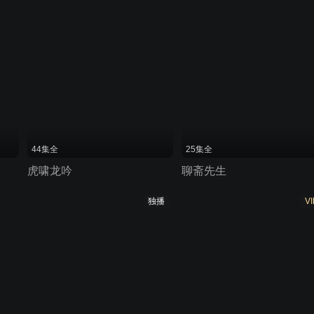
44集全
25集全
虎啸龙吟
聊斋先生
独播
VI