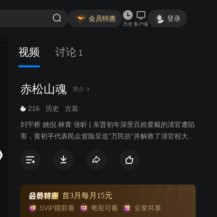
会员特惠
登录
历史
客户端
视频
讨论
1
赤松山魂
简介
216
历史
古装
刘宇桥 姚倪 林青 张昕 | 东晋初年深受百姓爱戴的清官遭陷
害，黄初平代表民众冒险呈送“万民折”并解救了清官程大人
的家人。此事得罪当地贪官刘知县和恶霸张百万，恶人依
仗朝廷有人撑腰，设毒计坠毁害黄初平。黄初平顺民意，
扶正气，勇敢无畏与恶势力作斗争，最终粉碎了贪官污吏
的一系列阴谋。铲除了恶势力又遇天灾，一场瘟疫使百姓
陷入了痛苦中之，黄初平带领乡亲抗病魔，战灾害，顽强
首3月每月15元
的与困难作斗争。此义举受到了朝廷的嘉奖，黄初平又将