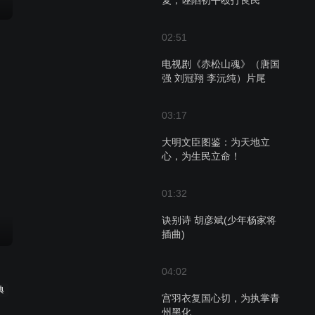
复，诬陷初平殴打良民
02:51
电视剧《赤松山魂》（唐国
强 刘冠翔 李沅纯）片尾
03:17
大明文臣图鉴：为天地立
心，为生民立命！
01:32
诀别诗 胡彦斌(少年杨家将
插曲)
04:02
典
宫羽衣复国心切，为执掌青
州黑化