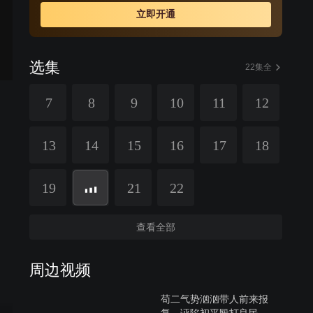
朝廷的赏银全部献出，兴办了义学，让穷苦的孩子接受教
立即开通
育。
选集
22集全
7
8
9
10
11
12
13
14
15
16
17
18
19
21
22
查看全部
周边视频
苟二气势汹汹带人前来报