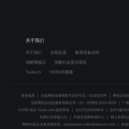
关于我们
关于我们
在线反馈
帧享设备说明
优酷视频云
优酷社会责任报告
Youku.tv
HONOR视频
营业执照
信息网络传播视听节目许可证：0108283号
网络文化经
互联网药品信息服务资格证书（京）-经营性-2015-0029
广播
©2006-现在 Youku.com 版权所有
京ICP证060288号
京ICP备060
扫黄打非举报入口
中国互联网举报中心
网上有害信
网络内容从业者违规举报：youkujubao-zx@alibaba-inc.com
未成年