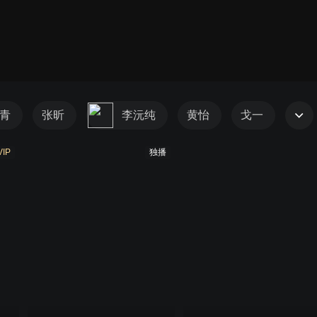
青
张昕
李沅纯
黄怡
戈一
VIP
独播