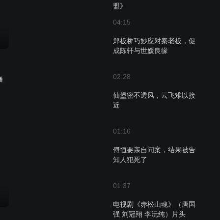
盟》
04:15
郑板桥巧妙应对秦老板，促
成陈轩与世媛良缘
02:28
播
仙堡密不透风，云飞难以接
近
01:16
傅恒要亲自问案，结果被告
知人犯死了
01:37
电视剧《赤松山魂》（唐国
强 刘冠翔 李沅纯）片头