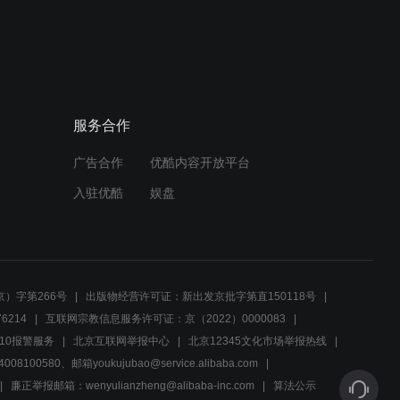
02:02
高燃群像：一曲《说书
人》，诉尽天下事！
服务合作
01:19
广告合作
优酷内容开放平台
明朝这些事儿（第十三
期）：解读梁国公和凉国公
入驻优酷
娱盘
的一字之差、妙云为何接近
中官、朱棣家
04:16
帝后cp户外聊天，妙云身体
引担忧
）字第266号
出版物经营许可证：新出发京批字第直150118号
6214
互联网宗教信息服务许可证：京（2022）0000083
01:30
10报警服务
北京互联网举报中心
北京12345文化市场举报热线
00580、邮箱youkujubao@service.alibaba.com
上得厅堂下得厨房，贤良的
燕王妃
廉正举报邮箱：wenyulianzheng@alibaba-inc.com
算法公示