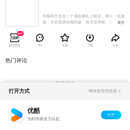
杜梅和方言在一个朋友葬礼上相识，两人一见如
故，方言想请杜梅吃饭，但又没带钱，反是杜梅
展开
请了方言。过了几天，方言和女同事去看病，刚
好遇到做护士的杜梅，杜梅产生了误会，对方言
很冷淡，直到同事赶到澄清事实，杜梅才放过了
超清画质
收藏
下载
分享
183
方言。可没过多久，因为方言没在舞会上请杜梅
跳舞，两人又闹了别扭。大年三十晚上，方言找
到杜梅，两人重归于好。不久后两人领了结婚证
热门评论
书，从此做起了夫妻，但爱情路还很漫长，两人
还要经历无数坎坷。
暂无评论
打开方式
继续使用浏览器
Copyright©
2026
优酷 youku.com
版权所有
优酷
京ICP备06050721号-1
打开
为好内容全力以赴