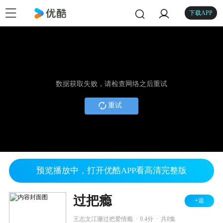
下载APP
数据获取失败，请检查网络之后重试
重试
预览播放中，打开优酷APP看高清完整版
过把瘾
+追
.
.
王志文江珊过把爱情瘾
9.4分
共8集