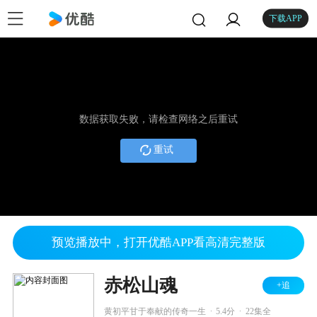
下载APP
数据获取失败，请检查网络之后重试
重试
预览播放中，打开优酷APP看高清完整版
赤松山魂
+追
.
.
黄初平甘于奉献的传奇一生
5.4分
22集全