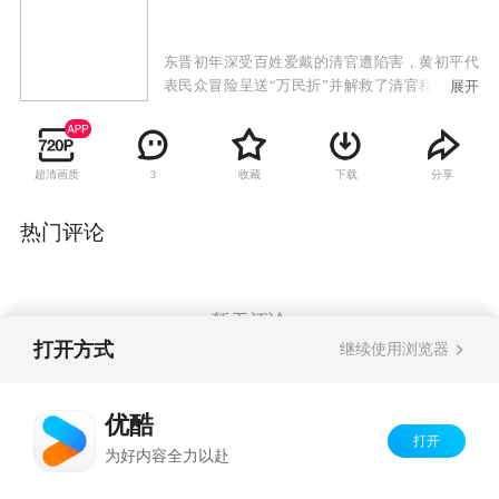
东晋初年深受百姓爱戴的清官遭陷害，黄初平代
表民众冒险呈送“万民折”并解救了清官程大人的
展开
家人。此事得罪当地贪官刘知县和恶霸张百万，
恶人依仗朝廷有人撑腰，设毒计坠毁害黄初平。
黄初平顺民意，扶正气，勇敢无畏与恶势力作斗
超清画质
收藏
下载
分享
3
争，最终粉碎了贪官污吏的一系列阴谋。铲除了
恶势力又遇天灾，一场瘟疫使百姓陷入了痛苦中
之，黄初平带领乡亲抗病魔，战灾害，顽强的与
热门评论
困难作斗争。此义举受到了朝廷的嘉奖，黄初平
又将朝廷的赏银全部献出，兴办了义学，让穷苦
的孩子接受教育。
暂无评论
打开方式
继续使用浏览器
Copyright©
2026
优酷 youku.com
版权所有
优酷
京ICP备06050721号-1
打开
为好内容全力以赴