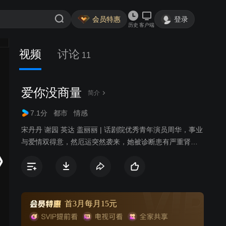
会员特惠
登录
历史
客户端
视频
讨论
11
爱你没商量
简介
7.1分
都市
情感
宋丹丹 谢园 英达 盖丽丽 | 话剧院优秀青年演员周华，事业
与爱情双得意，然厄运突然袭来，她被诊断患有严重肾
炎，被迫推迟与同剧院的恋人方波的婚期。治病期间，周
华邂逅耿直忠厚的出租车司机高强。经过一段时间交往，
两人对彼此都产生爱意，而碍于世俗的观念，他们始终将
感情埋藏心底。不久高强闪电登记结婚，婚礼当晚，他却
在接送周华的途中不慎发生车祸，导致周华的学生苏蓓车
首3月每月15元
祸身亡。这起事件导致高强的婚姻破裂，他本人也被拘