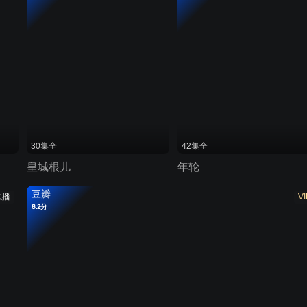
30集全
42集全
皇城根儿
年轮
豆瓣
独播
VI
8.2分