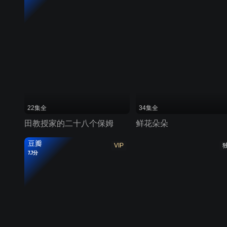
22集全
34集全
田教授家的二十八个保姆
鲜花朵朵
豆瓣
VIP
7.7分