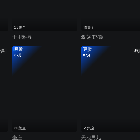
11集全
49集全
千里难寻
激荡 TV版
豆瓣
豆瓣
经典
独
8.2分
8.6分
20集全
65集全
坐庄
天地男儿