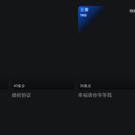
豆瓣
独
7.8分
40集全
36集全
婚前协议
幸福请你等等我