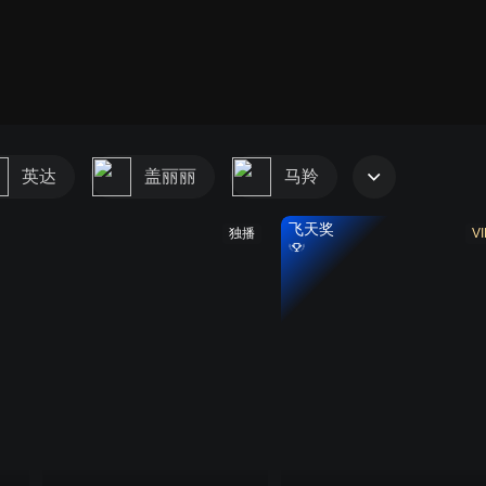
英达
盖丽丽
马羚
飞天奖
独播
VI