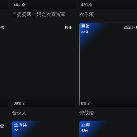
46集全
42集全
当婆婆遇上妈之欢喜冤家
欢乐颂
豆瓣
经典
独播
高清经
8.5分
38集全
8集全
合伙人
钟鼓楼
金鹰奖
豆瓣
独播
8.7分