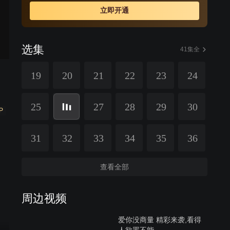
留，不过却使周华和高强走得更近。
立即开通
选集
41集全
19
20
21
22
23
24
25
27
28
29
30
P
31
32
33
34
35
36
查看全部
周边视频
爱你没商量 精彩来袭,看得