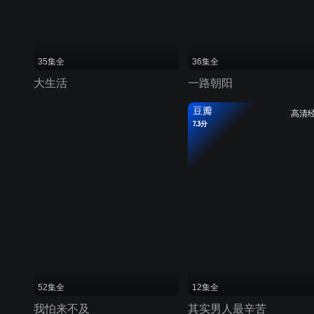
35集全
36集全
大生活
一路朝阳
豆瓣
高清
7.3分
52集全
12集全
我怕来不及
其实男人最辛苦