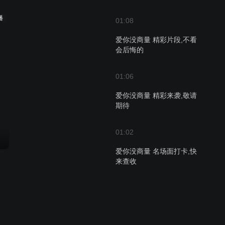
播
01:08
爱你没商量 精彩片段,不看
会后悔的
01:06
爱你没商量 精彩来袭,敬请
期待
01:02
爱你没商量 名场面打卡,快
来查收
01:59
爱你没商量 精彩快看,不看
你就错过了