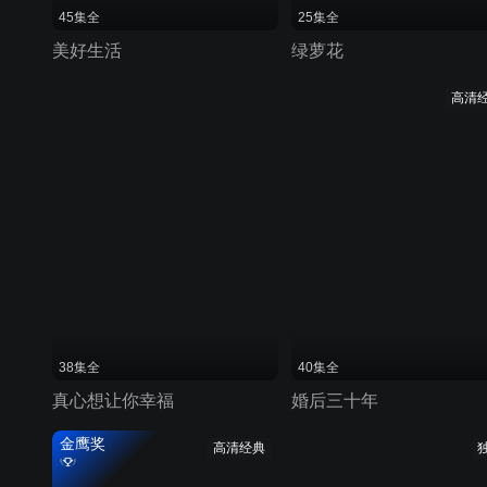
45集全
25集全
美好生活
绿萝花
高清
38集全
40集全
真心想让你幸福
婚后三十年
金鹰奖
高清经典