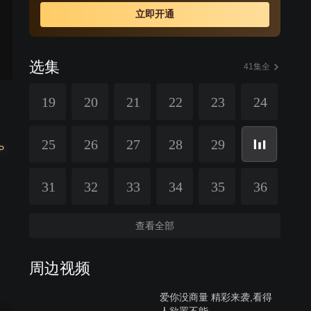
留，不过却使周华和高强走得更近。
立即开通
选集
41集全
19
20
21
22
23
24
25
26
27
28
29
P
31
32
33
34
35
36
查看全部
周边视频
爱你没商量 精彩来袭,看得