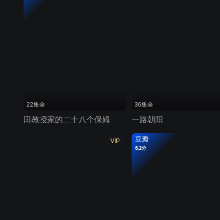
22集全
36集全
田教授家的二十八个保姆
一路朝阳
豆瓣
VIP
8.2分