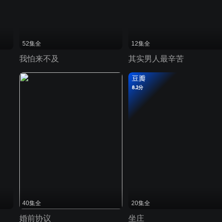
52集全
12集全
我怕来不及
其实男人最辛苦
豆瓣
8.2分
40集全
20集全
婚前协议
坐庄