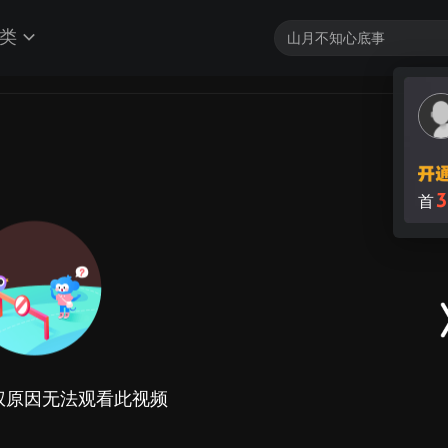
类
3
首
权原因无法观看此视频