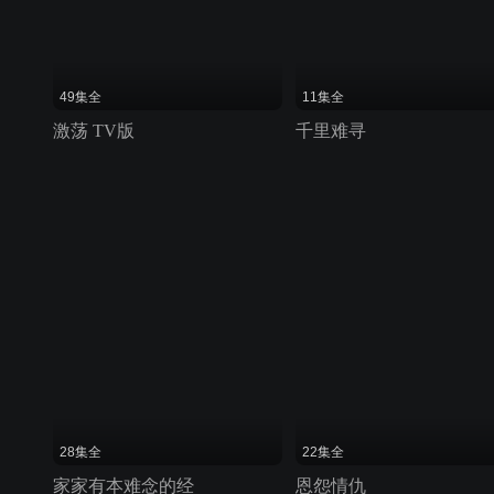
49集全
11集全
激荡 TV版
千里难寻
28集全
22集全
家家有本难念的经
恩怨情仇