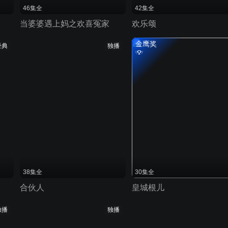
46集全
42集全
当婆婆遇上妈之欢喜冤家
欢乐颂
金鹰奖
经典
独播
38集全
30集全
合伙人
皇城根儿
独播
独播