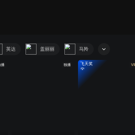
英达
盖丽丽
马羚
飞天奖
独播
独播
VI