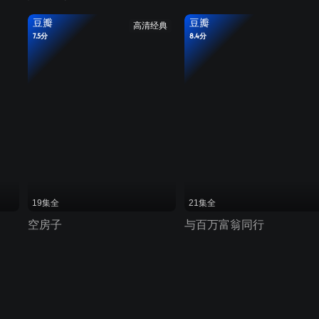
豆瓣
豆瓣
高清经典
7.5分
8.4分
19集全
21集全
空房子
与百万富翁同行