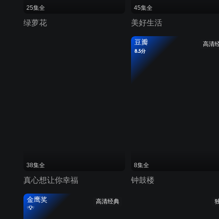
25集全
45集全
绿萝花
美好生活
豆瓣
高清
8.5分
38集全
8集全
真心想让你幸福
钟鼓楼
金鹰奖
高清经典