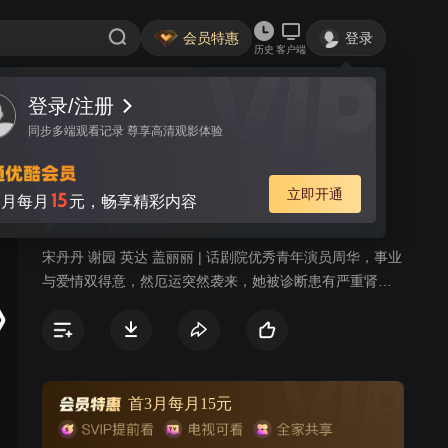
会员特惠
登录
历史
客户端
登录/注册
视频
讨论
14
同步多端观看记录 尊享高清观影体验
爱你没商量
简介
立即开通
15
月每月
元，畅享精彩内容
7.1分
都市
情感
宋丹丹 谢园 英达 盖丽丽 | 话剧院优秀青年演员周华，事业
与爱情双得意，然厄运突然袭来，她被诊断患有严重肾
炎，被迫推迟与同剧院的恋人方波的婚期。治病期间，周
华邂逅耿直忠厚的出租车司机高强。经过一段时间交往，
两人对彼此都产生爱意，而碍于世俗的观念，他们始终将
感情埋藏心底。不久高强闪电登记结婚，婚礼当晚，他却
在接送周华的途中不慎发生车祸，导致周华的学生苏蓓车
首3月每月15元
祸身亡。这起事件导致高强的婚姻破裂，他本人也被拘