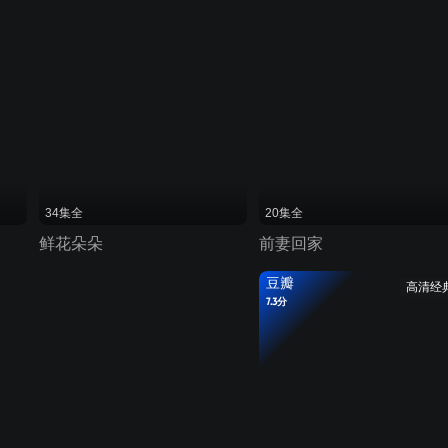
34集全
20集全
鲜花朵朵
前妻回家
豆瓣
高清经
7.3分