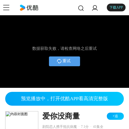
下载APP
数据获取失败，请检查网络之后重试
重试
预览播放中，打开优酷APP看高清完整版
爱你没商量
+追
.
.
剧院恋人携手抵抗病魔
7.1分
41集全