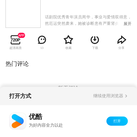
话剧院优秀青年演员周华，事业与爱情双得意，
然厄运突然袭来，她被诊断患有严重肾炎，被迫
展开
推迟与同剧院的恋人方波的婚期。治病期间，周
华邂逅耿直忠厚的出租车司机高强。经过一段时
间交往，两人对彼此都产生爱意，而碍于世俗的
超清画质
收藏
下载
分享
13
观念，他们始终将感情埋藏心底。不久高强闪电
登记结婚，婚礼当晚，他却在接送周华的途中不
慎发生车祸，导致周华的学生苏蓓车祸身亡。这
热门评论
起事件导致高强的婚姻破裂，他本人也被拘留，
不过却使周华和高强走得更近。
暂无评论
打开方式
继续使用浏览器
Copyright©
2026
优酷 youku.com
版权所有
优酷
京ICP备06050721号-1
打开
为好内容全力以赴