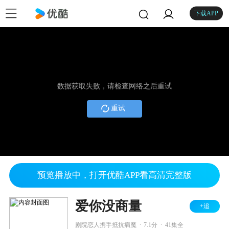
下载APP
数据获取失败，请检查网络之后重试
重试
预览播放中，打开优酷APP看高清完整版
爱你没商量
+追
.
.
剧院恋人携手抵抗病魔
7.1分
41集全