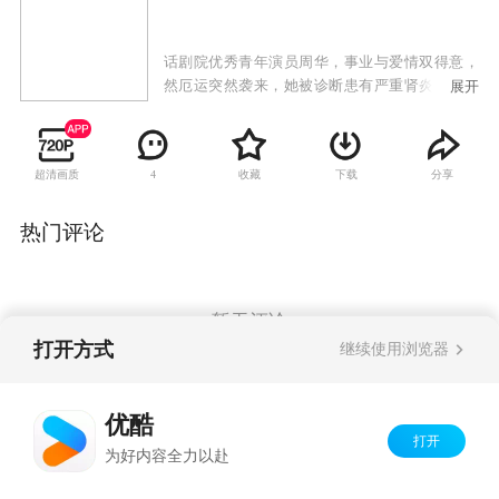
话剧院优秀青年演员周华，事业与爱情双得意，
然厄运突然袭来，她被诊断患有严重肾炎，被迫
展开
推迟与同剧院的恋人方波的婚期。治病期间，周
华邂逅耿直忠厚的出租车司机高强。经过一段时
间交往，两人对彼此都产生爱意，而碍于世俗的
超清画质
收藏
下载
分享
4
观念，他们始终将感情埋藏心底。不久高强闪电
登记结婚，婚礼当晚，他却在接送周华的途中不
慎发生车祸，导致周华的学生苏蓓车祸身亡。这
热门评论
起事件导致高强的婚姻破裂，他本人也被拘留，
不过却使周华和高强走得更近。
暂无评论
打开方式
继续使用浏览器
Copyright©
2026
优酷 youku.com
版权所有
优酷
京ICP备06050721号-1
打开
为好内容全力以赴