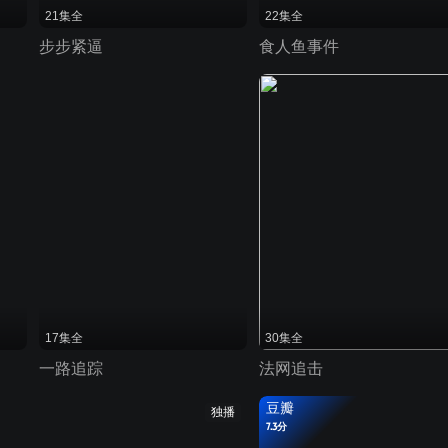
21集全
22集全
步步紧逼
食人鱼事件
17集全
30集全
一路追踪
法网追击
豆瓣
独播
7.3分