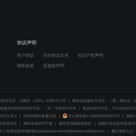
协议声明
用户协议
历史协议文本
知识产权声明
隐私政策
反盗链声明
营许可证：京网文（2024）0368-017号
网络出版服务许可证：（署）网出证（京
电视节目制作经营许可证：（京）字第00670号
食品经营许可证：JY1110812297
50721号-1
经营性网站备案信息
京公网安备11000002000017号
网络1
息举报专区
网络举报APP下载
暴恐音视频举报专区
违规不良信息举报:电话40081
人有害信息举报邮箱:youkujubao-minors@service.alibaba.com
廉正举报入口