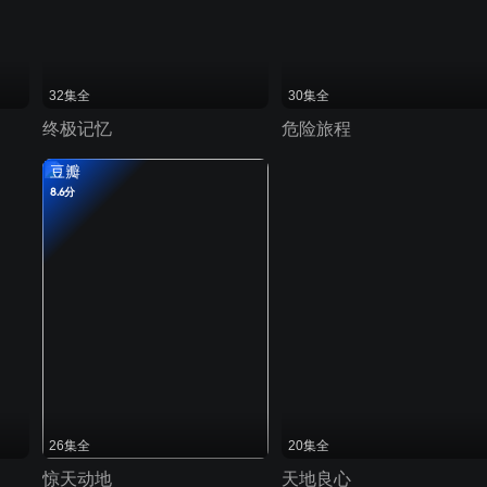
32集全
30集全
终极记忆
危险旅程
豆瓣
8.6分
26集全
20集全
惊天动地
天地良心