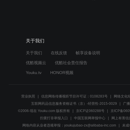
关于我们
关于我们
在线反馈
帧享设备说明
优酷视频云
优酷社会责任报告
Youku.tv
HONOR视频
营业执照
信息网络传播视听节目许可证：0108283号
网络文化经
互联网药品信息服务资格证书（京）-经营性-2015-0029
广播
©2006-现在 Youku.com 版权所有
京ICP证060288号
京ICP备060
扫黄打非举报入口
中国互联网举报中心
网上有害信
网络内容从业者违规举报：youkujubao-zx@alibaba-inc.com
未成年