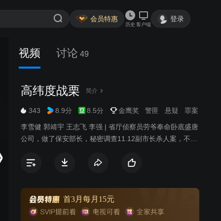
会员特惠
登录
历史
客户端
视频
讨论
49
高纬度战栗
简介
343
8.9分
8.5分
金鹰奖
警匪
悬疑
罪案
李雪健 郭靖宇 王志飞 李强 | 省厅侦察员劳爷奉命卧底盛唐
公司，做了保安部长，秘密调查11.12副市长杀人案，不料
此时副市长祝磊在看守所自杀，先前口供也不翼而飞。不
明就里的刑警卲长水把怀疑的目光投向了卧底的劳爷。盛
唐总裁饶上都非常关心口供的下落，不惜重金贿赂法警，
企图得到材料。由于劳爷的行动仅省厅主要领导知道，邵
长水跟他配合起来各种摩擦，待案件刚有头绪，长水接到
首3月每月15元
调离命令，他认为这是劳爷从中作梗。鉴于纪律，劳爷不