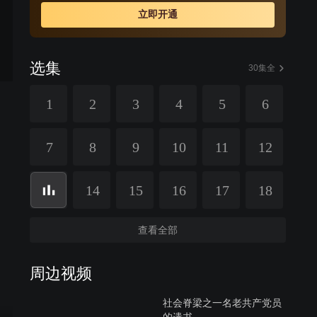
置可否。 两个月后，长水返回盛唐。一个突如其来的电话
立即开通
唤走了劳爷，20分钟后，劳爷死于车祸。临终前，他在长
水的手心写下了“谋杀”。
选集
30集全
1
2
3
4
5
6
7
8
9
10
11
12
14
15
16
17
18
查看全部
周边视频
社会脊梁之一名老共产党员