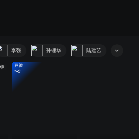
李强
孙锂华
陆建艺
豆瓣
独播
7.6分