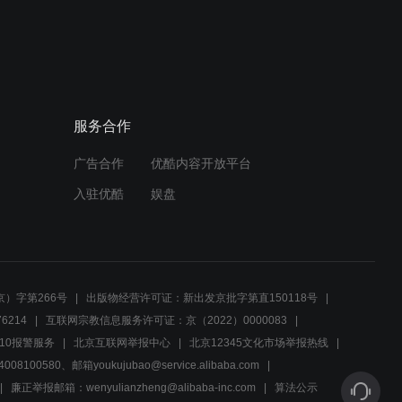
04:36
社会脊梁之一名老共产党员
的遗书
服务合作
04:36
广告合作
优酷内容开放平台
社会脊梁之一名老共产党员
的遗书
入驻优酷
娱盘
04:36
社会脊梁之一名老共产党员
的遗书
）字第266号
出版物经营许可证：新出发京批字第直150118号
6214
互联网宗教信息服务许可证：京（2022）0000083
04:36
10报警服务
北京互联网举报中心
北京12345文化市场举报热线
00580、邮箱youkujubao@service.alibaba.com
社会脊梁之一名老共产党员
的遗书
廉正举报邮箱：wenyulianzheng@alibaba-inc.com
算法公示