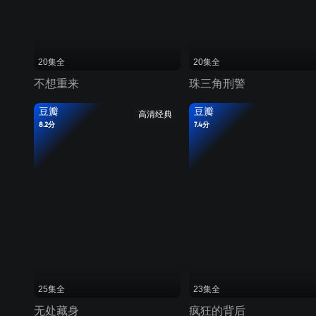
20集全
20集全
不想重来
珠三角刑警
豆瓣
豆瓣
高清经典
8.2分
7.4分
25集全
23集全
无处藏身
疯狂的背后