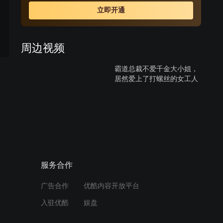
罪，承认是自己撞死了珍雅的奶奶。因为奶奶的事故令珍
立即开通
雅与世勇相逢，望着悲痛欲绝的珍雅，世勇心里又涌起了
一股怜悯之情……
周边视频
霸道总裁不爱千金大小姐，
居然爱上了打螺丝的女工人
05:33
女孩在豪宅门口随意涂鸦，
没有想到刚好被豪宅男主人
发现
01:57
服务合作
《听见你的声音》发布会2
广告合作
优酷内容开放平台
入驻优酷
娱盘
02:15