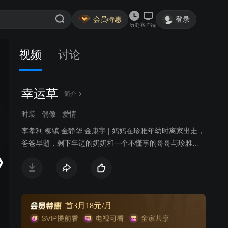
会员特惠
登录
历史
客户端
视频
讨论
幸运草
简介
时装
偶像
爱情
李孝利 柳镇 金静华 金康宇 | 妈妈在珍雅年幼时离家出走，
爸爸早逝，剩下年迈的奶奶和一个不懂事的哥哥与珍雅做
伴。幸亏哥哥的好友成宇一直在身边相伴。在美国生活了8
年的世勇，继承父亲的遗产，成为一家小工厂的CEO。作
为社长的世勇在参加酒会的时候喜欢上了一个漂亮的小
姐，事后才得知这位小姐原来是自己儿时的玩伴妍希，两
人就此订婚。珍雅的奶奶在一次偶然的交通事故中去世，
首3月18元/月
而肇事者居然是妍希，看着妍希害怕的样子，世勇代其顶