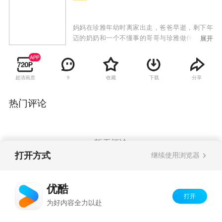
妈妈在珍雅年幼时离家出走，爸爸早逝，剩下年
迈的奶奶和一个不懂事的哥哥与珍雅做伴。幸亏
展开
哥哥的好友成宇一直在身边相伴。在美国生活了8
年的世勇，继承父亲的遗产，成为一家小工厂的
CEO。作为社长的世勇在参加酒会的时候喜欢上
超清画质
收藏
下载
分享
9
了一个漂亮的小姐，事后才得知这位小姐原来是
自己儿时的玩伴妍希，两人就此订婚。珍雅的奶
奶在一次偶然的交通事故中去世，而肇事者居然
热门评论
是妍希，看着妍希害怕的样子，世勇代其顶罪，
承认是自己撞死了珍雅的奶奶。因为奶奶的事故
令珍雅与世勇相逢，望着悲痛欲绝的珍雅，世勇
心里又涌起了一股怜悯之情……
暂无评论
打开方式
继续使用浏览器
Copyright©
2026
优酷 youku.com
版权所有
优酷
京ICP备06050721号-1
打开
为好内容全力以赴