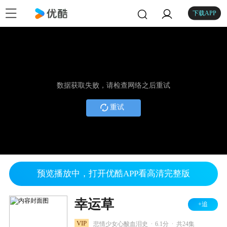
下载APP
数据获取失败，请检查网络之后重试
重试
预览播放中，打开优酷APP看高清完整版
幸运草
+追
.
.
VIP
悲情少女心酸血泪史
6.1分
共24集