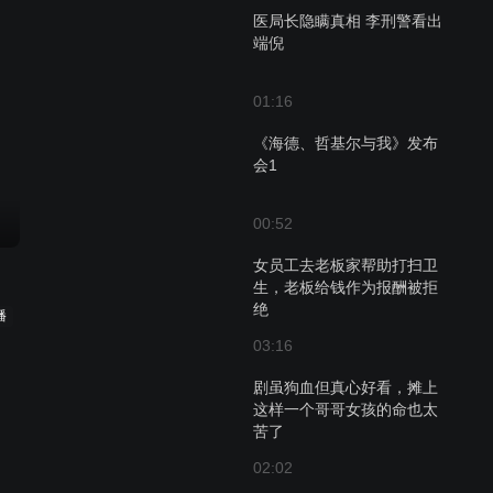
医局长隐瞒真相 李刑警看出
端倪
01:16
《海德、哲基尔与我》发布
会1
00:52
女员工去老板家帮助打扫卫
生，老板给钱作为报酬被拒
绝
播
03:16
剧虽狗血但真心好看，摊上
这样一个哥哥女孩的命也太
苦了
02:02