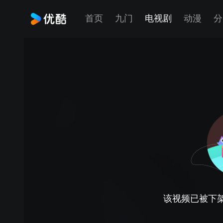
首页
九门
电视剧
动漫
分
该视频已被下