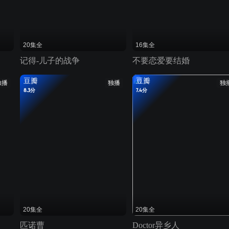
20集全
16集全
记得-儿子的战争
不要恋爱要结婚
豆瓣
豆瓣
独播
独播
独
8.3分
7.4分
20集全
20集全
匹诺曹
Doctor异乡人