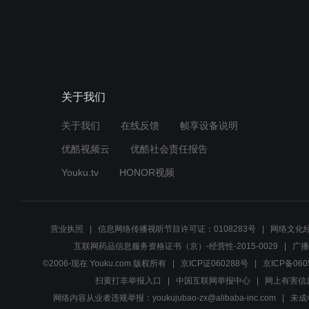
关于我们
关于我们
在线反馈
帧享设备说明
优酷视频云
优酷社会责任报告
Youku.tv
HONOR视频
营业执照
信息网络传播视听节目许可证：0108283号
网络文化经
互联网药品信息服务资格证书（京）-经营性-2015-0029
广播
©2006-现在 Youku.com 版权所有
京ICP证060288号
京ICP备060
扫黄打非举报入口
中国互联网举报中心
网上有害信
网络内容从业者违规举报：youkujubao-zx@alibaba-inc.com
未成年