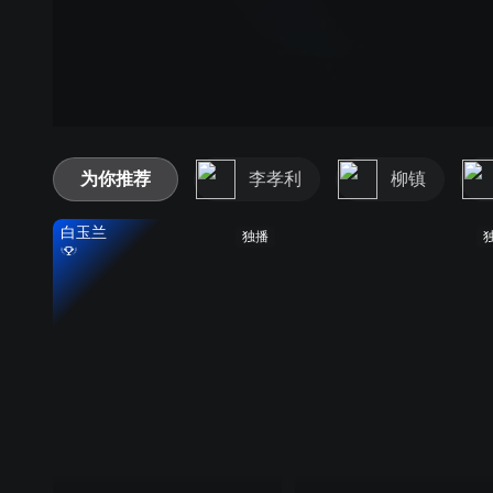
为你推荐
李孝利
柳镇
白玉兰
独播