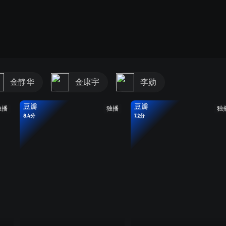
金静华
金康宇
李勋
豆瓣
豆瓣
独播
独播
独
8.4分
7.2分