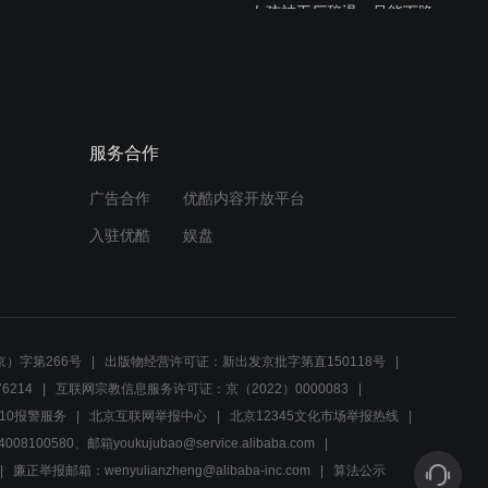
女孩被工厂辞退，只能下跪
恳求老板给自己一个机会
03:21
《幸运草》演员宣传活动
服务合作
广告合作
优酷内容开放平台
05:19
入驻优酷
娱盘
《幸运草》片尾
01:47
）字第266号
出版物经营许可证：新出发京批字第直150118号
宋怡妍被人当众扔蛋糕，洪
6214
互联网宗教信息服务许可证：京（2022）0000083
兰化身霹雳女超人救美
10报警服务
北京互联网举报中心
北京12345文化市场举报热线
00580、邮箱youkujubao@service.alibaba.com
02:57
廉正举报邮箱：wenyulianzheng@alibaba-inc.com
算法公示