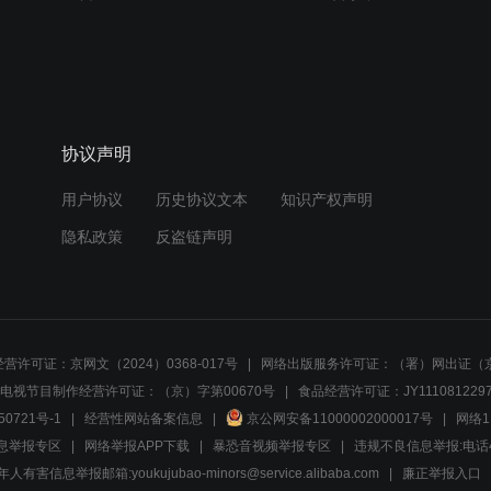
协议声明
用户协议
历史协议文本
知识产权声明
隐私政策
反盗链声明
营许可证：京网文（2024）0368-017号
网络出版服务许可证：（署）网出证（京
电视节目制作经营许可证：（京）字第00670号
食品经营许可证：JY1110812297
50721号-1
经营性网站备案信息
京公网安备11000002000017号
网络1
息举报专区
网络举报APP下载
暴恐音视频举报专区
违规不良信息举报:电话40081
人有害信息举报邮箱:youkujubao-minors@service.alibaba.com
廉正举报入口