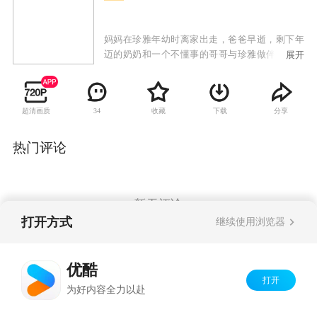
妈妈在珍雅年幼时离家出走，爸爸早逝，剩下年
迈的奶奶和一个不懂事的哥哥与珍雅做伴。幸亏
展开
哥哥的好友成宇一直在身边相伴。在美国生活了8
年的世勇，继承父亲的遗产，成为一家小工厂的
CEO。作为社长的世勇在参加酒会的时候喜欢上
超清画质
收藏
下载
分享
34
了一个漂亮的小姐，事后才得知这位小姐原来是
自己儿时的玩伴妍希，两人就此订婚。珍雅的奶
奶在一次偶然的交通事故中去世，而肇事者居然
热门评论
是妍希，看着妍希害怕的样子，世勇代其顶罪，
承认是自己撞死了珍雅的奶奶。因为奶奶的事故
令珍雅与世勇相逢，望着悲痛欲绝的珍雅，世勇
心里又涌起了一股怜悯之情……
暂无评论
打开方式
继续使用浏览器
Copyright©
2026
优酷 youku.com
版权所有
优酷
京ICP备06050721号-1
打开
为好内容全力以赴