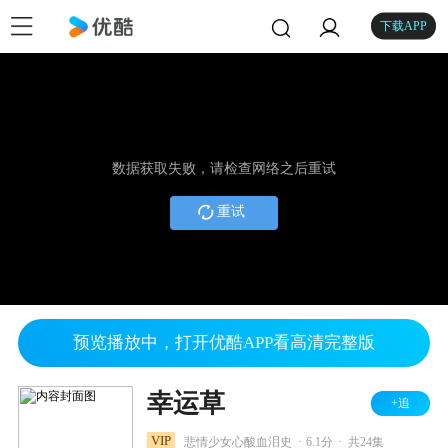
下载APP
数据获取失败，请检查网络之后重试
重试
预览播放中，打开优酷APP看高清完整版
幸运草
+追
.
.
VIP
悲情少女心酸血泪史
6.1分
共24集