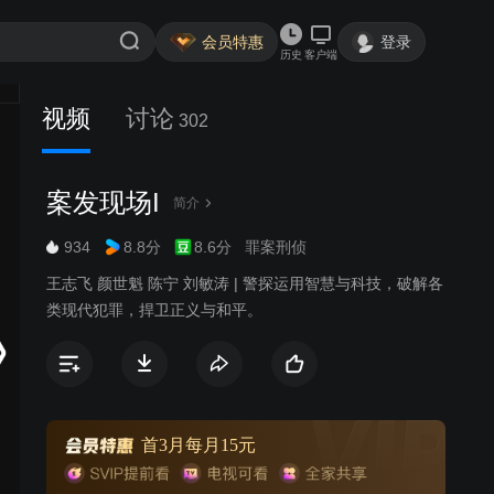
会员特惠
登录
历史
客户端
视频
讨论
302
案发现场I
简介
934
8.8分
8.6分
罪案刑侦
王志飞 颜世魁 陈宁 刘敏涛 | 警探运用智慧与科技，破解各
类现代犯罪，捍卫正义与和平。
首3月每月15元