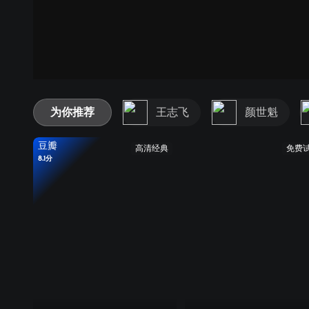
为你推荐
王志飞
颜世魁
豆瓣
高清经典
免费
8.1分