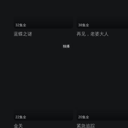
32集全
38集全
蓝蝶之谜
再见，老婆大人
独播
22集全
20集全
金关
紧急追踪