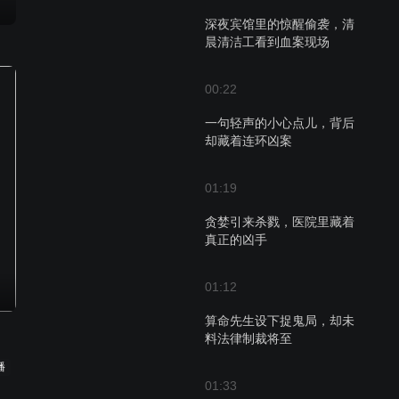
深夜宾馆里的惊醒偷袭，清
晨清洁工看到血案现场
00:22
一句轻声的小心点儿，背后
却藏着连环凶案
01:19
贪婪引来杀戮，医院里藏着
真正的凶手
01:12
算命先生设下捉鬼局，却未
料法律制裁将至
播
01:33