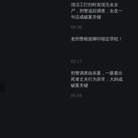
清洁工打扫时发现无名女
尸，刑警追踪调查，女友一
句话成破案关键
08:38
老刑警根据脚印锁定罪犯！
02:17
刑警调查凶杀案，一眼看出
死者丈夫行为异常，大妈成
破案关键
06:59
刑警调查凶杀案，一眼看出
死者丈夫行为异常，照片成
破案关键
07:45