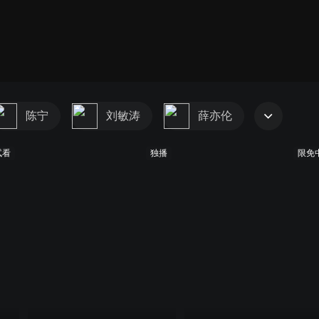
陈宁
刘敏涛
薛亦伦
试看
独播
限免