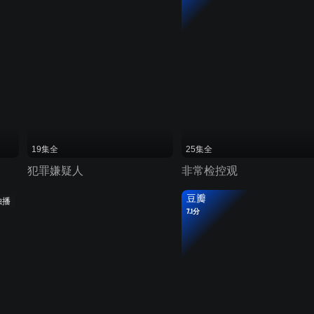
19集全
25集全
犯罪嫌疑人
非常检控观
豆瓣
独播
7.1分