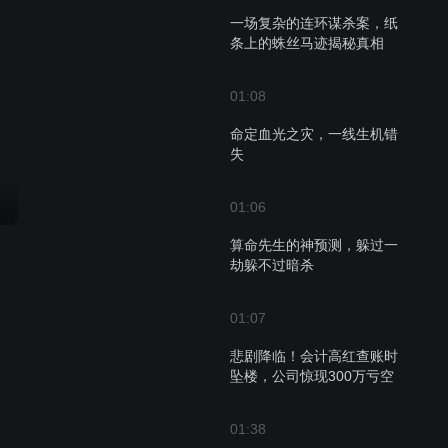
一场复杂的连环谋杀案，纸
条上的蛛丝马迹揭秘真相
01:08
命定血光之灾，一线生机错
失
01:06
算命先生的神预测，躲过一
劫躲不过暗杀
01:07
悲剧降临！会计高红查账时
坠楼，公司惊现300万亏空
01:38