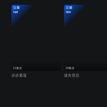
豆瓣
豆瓣
7.6分
7.8分
21集全
20集全
步步紧逼
迷失背后