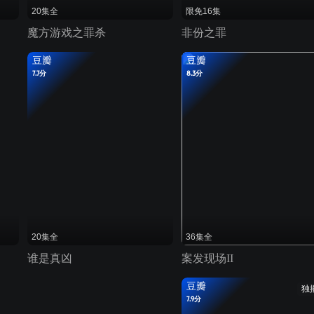
20集全
限免16集
魔方游戏之罪杀
非份之罪
豆瓣
豆瓣
7.7分
8.3分
20集全
36集全
谁是真凶
案发现场II
豆瓣
独
7.9分