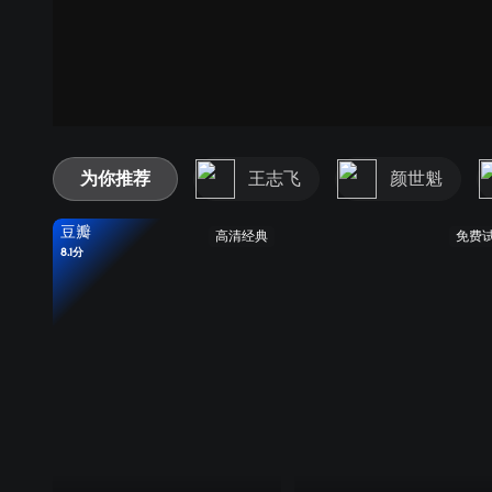
为你推荐
王志飞
颜世魁
豆瓣
高清经典
免费
8.1分