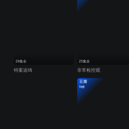
29集全
25集全
特案追缉
非常检控观
豆瓣
7.1分