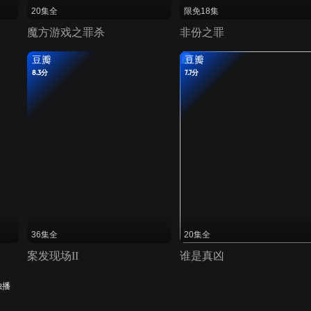
20集全
限免18集
魔方游戏之罪杀
非份之罪
豆瓣
豆瓣
8.3分
7.7分
36集全
20集全
案发现场II
谁是真凶
独播