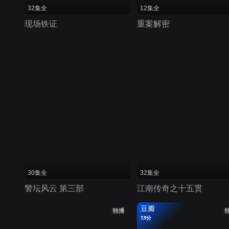
32集全
12集全
现场铁证
重案解密
30集全
32集全
警坛风云 第三部
江南传奇之十五贯
豆瓣
独播
7.9分