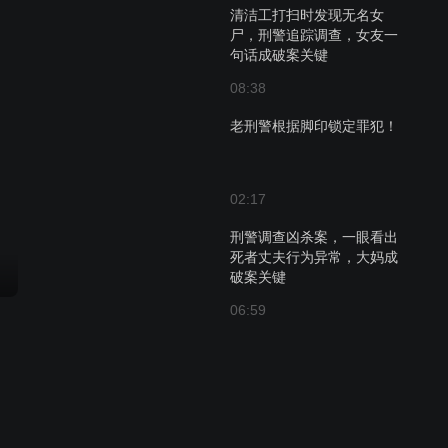
清洁工打扫时发现无名女
尸，刑警追踪调查，女友一
句话成破案关键
08:38
老刑警根据脚印锁定罪犯！
02:17
刑警调查凶杀案，一眼看出
死者丈夫行为异常，大妈成
破案关键
06:59
刑警调查凶杀案，一眼看出
死者丈夫行为异常，照片成
破案关键
07:45