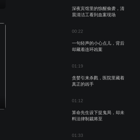
深夜宾馆里的惊醒偷袭，清
晨清洁工看到血案现场
00:22
一句轻声的小心点儿，背后
却藏着连环凶案
01:19
贪婪引来杀戮，医院里藏着
真正的凶手
01:12
算命先生设下捉鬼局，却未
料法律制裁将至
01:33