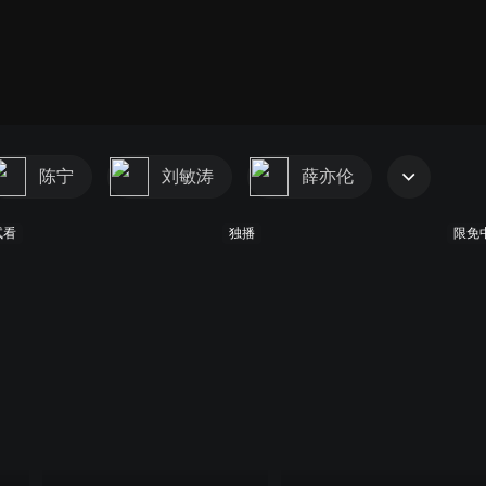
陈宁
刘敏涛
薛亦伦
试看
独播
限免