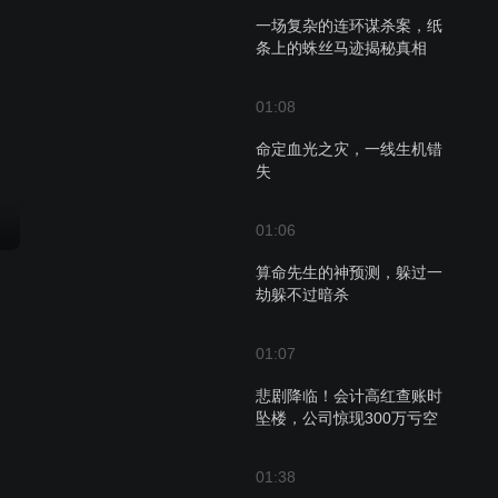
一场复杂的连环谋杀案，纸
条上的蛛丝马迹揭秘真相
01:08
命定血光之灾，一线生机错
失
01:06
算命先生的神预测，躲过一
劫躲不过暗杀
01:07
悲剧降临！会计高红查账时
坠楼，公司惊现300万亏空
01:38