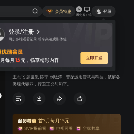
会员特惠
登录
历史
客户端
登录/注册
视频
讨论
465
同步多端观看记录 尊享高清观影体验
案发现场I
简介
立即开通
15
月每月
元，畅享精彩内容
907
8.8分
8.6分
罪案刑侦
王志飞 颜世魁 陈宁 刘敏涛 | 警探运用智慧与科技，破解各
类现代犯罪，捍卫正义与和平。
首3月每月15元