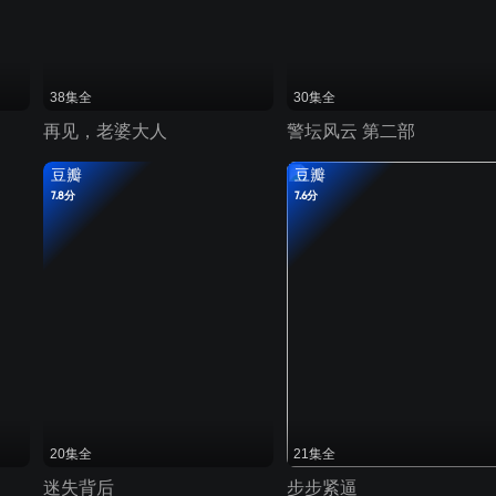
38集全
30集全
再见，老婆大人
警坛风云 第二部
豆瓣
豆瓣
7.8分
7.6分
20集全
21集全
迷失背后
步步紧逼