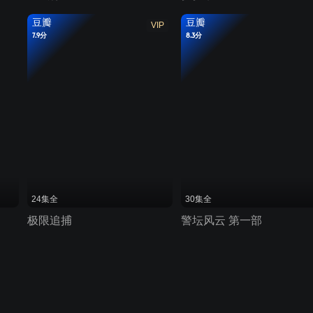
豆瓣
豆瓣
VIP
7.9分
8.3分
24集全
30集全
极限追捕
警坛风云 第一部