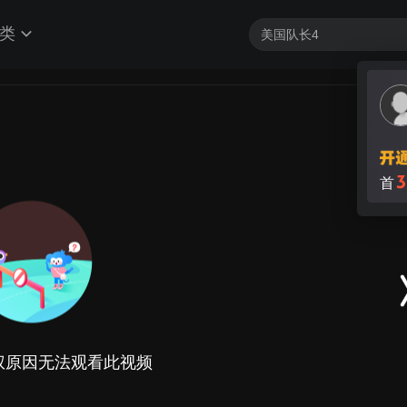
类
3
首
权原因无法观看此视频