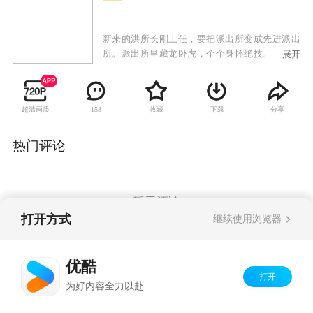
新来的洪所长刚上任，要把派出所变成先进派出
所。派出所里藏龙卧虎，个个身怀绝技。有一心
展开
想当所长的“谈判专家”范警官；总想为当过警察
的父亲“平反”的“反扒能手”毛警官；看着窝窝囊
囊但记忆力出众、传说中有第六感的姜警官；警
超清画质
收藏
下载
分享
158
官大学毕业的优秀沙警官；还有所长的女友刘教
导员。洪所长把这些人调动起来，各管一片，经
过不懈的努力，大家终于把派出所办成了市级优
热门评论
秀派出所。
暂无评论
打开方式
继续使用浏览器
Copyright©
2026
优酷 youku.com
版权所有
优酷
京ICP备06050721号-1
打开
为好内容全力以赴