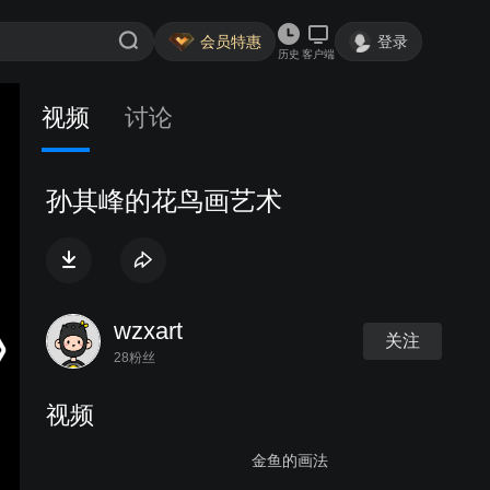
会员特惠
登录
历史
客户端
视频
讨论
孙其峰的花鸟画艺术
wzxart
关注
28粉丝
视频
金鱼的画法