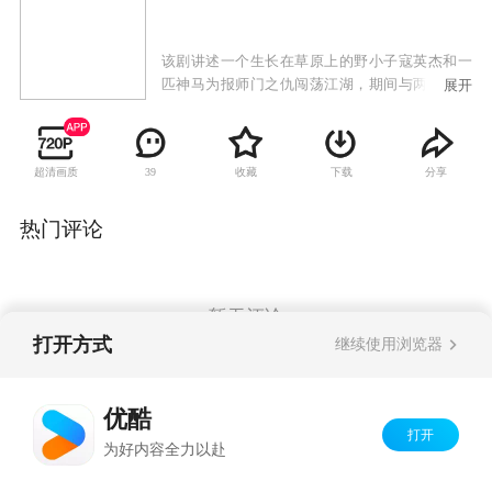
该剧讲述一个生长在草原上的野小子寇英杰和一
匹神马为报师门之仇闯荡江湖，期间与两个女孩
展开
产生感情纠葛，之后在高手的指点下习得奇世武
功为武林除害的故事。
超清画质
收藏
下载
分享
39
热门评论
暂无评论
打开方式
继续使用浏览器
Copyright©
2026
优酷 youku.com
版权所有
优酷
京ICP备06050721号-1
打开
为好内容全力以赴