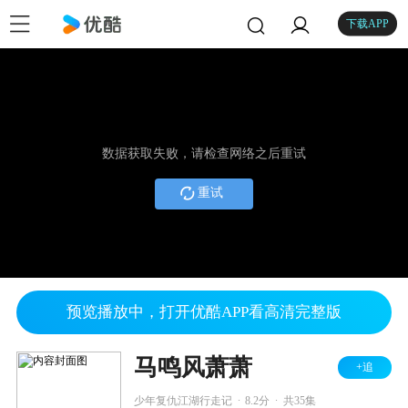
下载APP
数据获取失败，请检查网络之后重试
重试
预览播放中，打开优酷APP看高清完整版
马鸣风萧萧
+追
.
.
少年复仇江湖行走记
8.2分
共35集