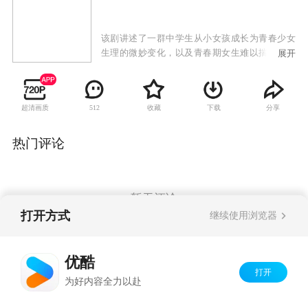
该剧讲述了一群中学生从小女孩成长为青春少女
生理的微妙变化，以及青春期女生难以揣测的内
展开
心世界。
超清画质
收藏
下载
分享
512
热门评论
暂无评论
打开方式
继续使用浏览器
Copyright©
2026
优酷 youku.com
版权所有
优酷
京ICP备06050721号-1
打开
为好内容全力以赴