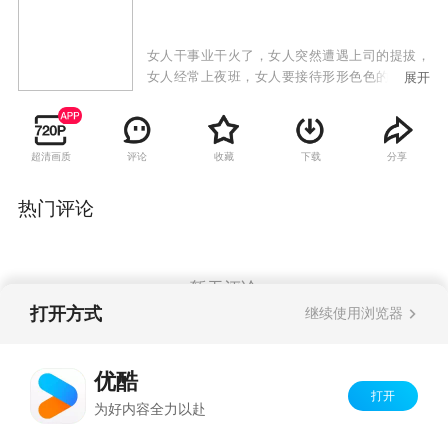
女人干事业干火了，女人突然遭遇上司的提拔，
女人经常上夜班，女人要接待形形色色的倾诉者
展开
—4个就职于《新表情》杂志社的女编辑，有4个
各不相同的丈夫，差不多的年纪，完全不同的性
格。随着女人在事业上的发展和忙碌，烦恼与挫
超清画质
评论
收藏
下载
分享
折，她们在家庭中与丈夫的关系也开始发生了微
妙的变化。家庭中的矛盾纷争迭起，女人的不安
分终于激怒了丈夫，于是，愤怒的丈夫与能干的
热门评论
妻子展开了笑料迭出的家庭“战争”。 这是一部现
代都市白领人群中家庭生活的幽默剧，是知识女
性尤其是人到中年的夫妻都可能会遇到的家庭“遭
遇战”，孩子一天天长大，爱情渐渐模糊，浪漫已
暂无评论
成往事，对丈夫不再崇拜。这时的女人因为成
打开方式
继续使用浏览器
熟、因为能干，事业开始火了起来，便忍不住把
精力更多地投向工作，不想却由此惹恼了丈夫：
Copyright©
2026
优酷 youku.com
版权所有
下班回来吃不上热饭，愤怒；孩子考试成绩下
优酷
京ICP备06050721号-1
降，愤怒；不能忍受妻子的忙碌，愤怒；对妻子
打开
为好内容全力以赴
的频频“放电”难以招架，还是愤怒！那么，聪明
的妻子是如何与“愤怒”的丈夫进行巧妙周旋的