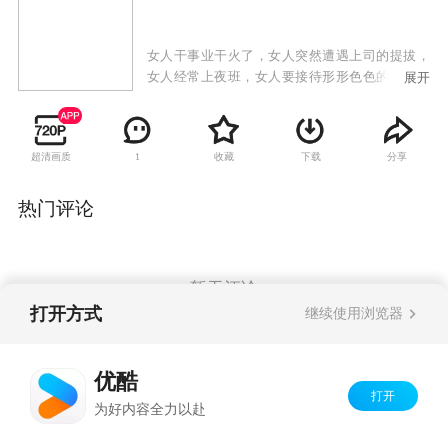
女人干事业干火了，女人突然遭遇上司的提拔，
女人经常上夜班，女人要接待形形色色的倾诉者
展开
—4个就职于《新表情》杂志社的女编辑，有4个
各不相同的丈夫，差不多的年纪，完全不同的性
格。随着女人在事业上的发展和忙碌，烦恼与挫
超清画质
收藏
下载
分享
1
折，她们在家庭中与丈夫的关系也开始发生了微
妙的变化。家庭中的矛盾纷争迭起，女人的不安
分终于激怒了丈夫，于是，愤怒的丈夫与能干的
热门评论
妻子展开了笑料迭出的家庭“战争”。 这是一部现
代都市白领人群中家庭生活的幽默剧，是知识女
性尤其是人到中年的夫妻都可能会遇到的家庭“遭
遇战”，孩子一天天长大，爱情渐渐模糊，浪漫已
暂无评论
成往事，对丈夫不再崇拜。这时的女人因为成
打开方式
继续使用浏览器
熟、因为能干，事业开始火了起来，便忍不住把
精力更多地投向工作，不想却由此惹恼了丈夫：
Copyright©
2026
优酷 youku.com
版权所有
下班回来吃不上热饭，愤怒；孩子考试成绩下
优酷
京ICP备06050721号-1
降，愤怒；不能忍受妻子的忙碌，愤怒；对妻子
打开
为好内容全力以赴
的频频“放电”难以招架，还是愤怒！那么，聪明
的妻子是如何与“愤怒”的丈夫进行巧妙周旋的