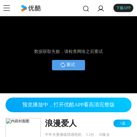
下载APP
数据获取失败，请检查网络之后重试
重试
预览播放中，打开优酷APP看高清完整版
浪漫爱人
+追
.
.
中年夫妻濒临情感危机
5.2分
26集全