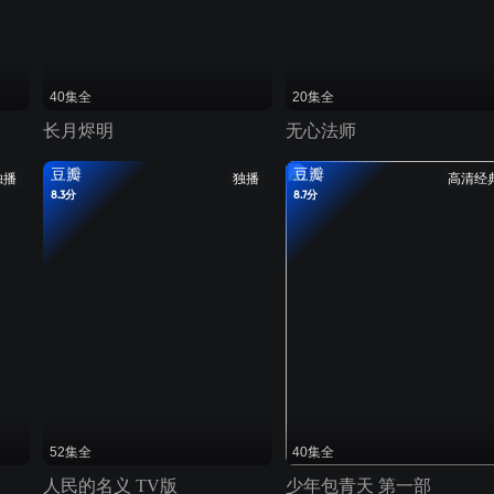
40集全
20集全
长月烬明
无心法师
豆瓣
豆瓣
独播
独播
高清经
8.3分
8.7分
52集全
40集全
人民的名义 TV版
少年包青天 第一部