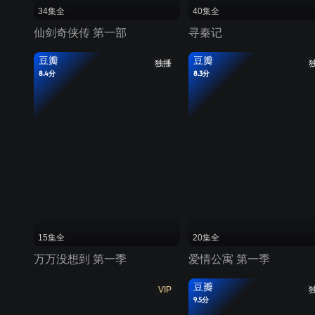
34集全
40集全
仙剑奇侠传 第一部
寻秦记
豆瓣
豆瓣
独播
8.4分
8.3分
15集全
20集全
万万没想到 第一季
爱情公寓 第一季
豆瓣
VIP
9.5分