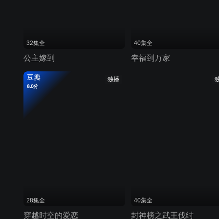
32集全
40集全
公主嫁到
幸福到万家
豆瓣
独播
8.0分
28集全
40集全
穿越时空的爱恋
封神榜之武王伐纣