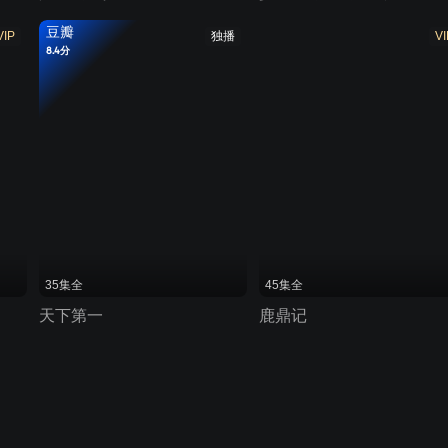
豆瓣
VIP
独播
VI
8.4分
35集全
45集全
天下第一
鹿鼎记