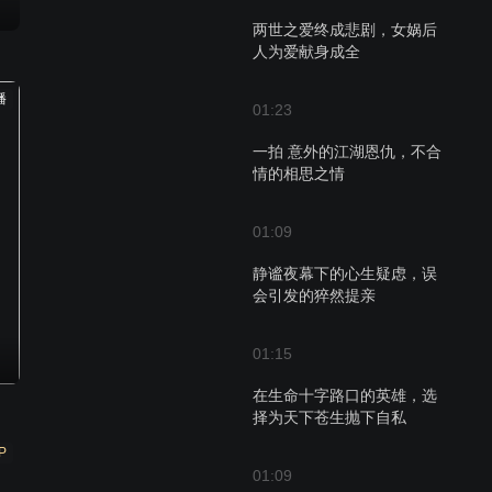
两世之爱终成悲剧，女娲后
人为爱献身成全
播
01:23
一拍 意外的江湖恩仇，不合
情的相思之情
01:09
静谧夜幕下的心生疑虑，误
会引发的猝然提亲
01:15
在生命十字路口的英雄，选
择为天下苍生抛下自私
P
01:09