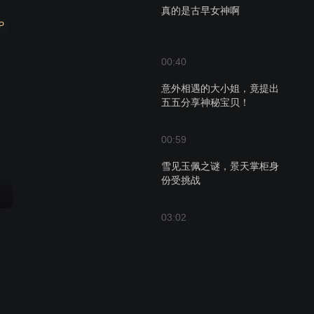
真的是古早女神啊
P
00:40
意外相遇的大小姐，竟提出
五五分享神秘宝贝！
00:59
雪见玉佩之谜，景天掌柜身
份受挑战
03:02
孤女深夜采露水救爷爷，神
秘人物现身助危难
01:10