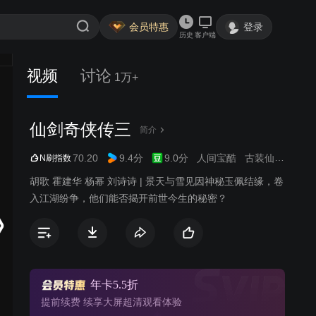
会员特惠
登录
历史
客户端
视频
讨论
1万+
仙剑奇侠传三
简介
70.20
9.4分
9.0分
人间宝酷
古装仙侠
甜虐
N刷指数
胡歌 霍建华 杨幂 刘诗诗 | 景天与雪见因神秘玉佩结缘，卷
入江湖纷争，他们能否揭开前世今生的秘密？
年卡5.5折
提前续费 续享大屏超清观看体验