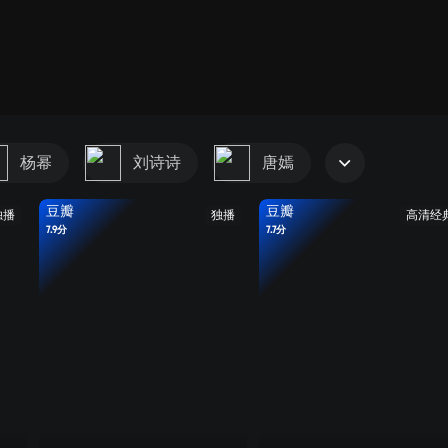
杨幂
刘诗诗
唐嫣
豆瓣
豆瓣
独播
独播
高清经
7.9分
7.7分