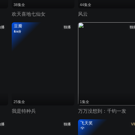
38集全
44集全
欢天喜地七仙女
风云
豆瓣
独播
独播
独
8.4分
25集全
1集全
我是特种兵
万万没想到：千钧一发
飞天奖
独播
独播
VI