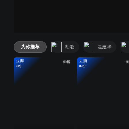
为你推荐
胡歌
霍建华
豆瓣
豆瓣
独播
9.1分
8.6分