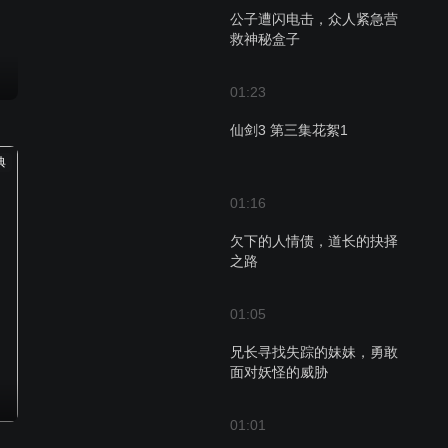
公子遭闪电击，众人紧急营
救神秘盒子
01:23
仙剑3 第三集花絮1
典
01:16
欠下的人情债，道长的抉择
之路
01:05
兄长寻找失踪的妹妹，勇敢
面对妖怪的威胁
01:01