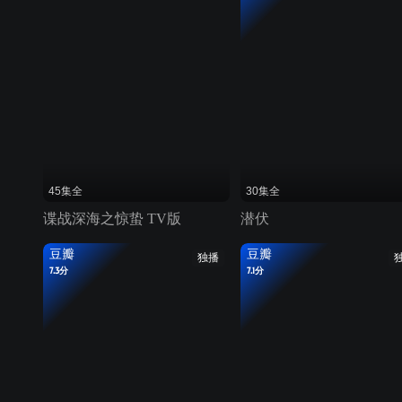
45集全
30集全
谍战深海之惊蛰 TV版
潜伏
豆瓣
豆瓣
独播
7.3分
7.1分