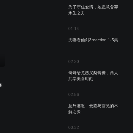
为了守住爱情，她愿意舍弃
永生之力
01:14
夫妻看仙剑3reaction 1-5集
02:30
哥哥给龙葵买梨膏糖，两人
共享美食时刻
播
02:56
意外邂逅：云霆与雪见的不
解之缘
00:32