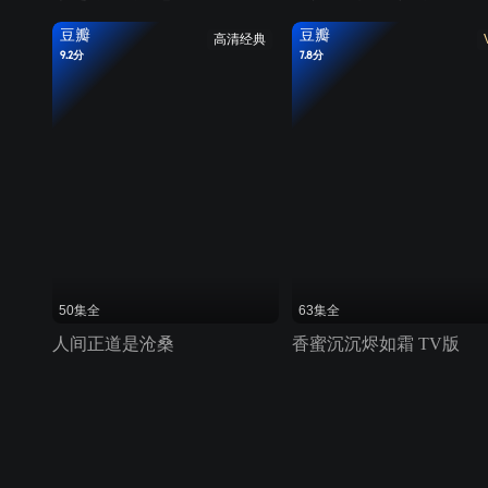
豆瓣
豆瓣
高清经典
9.2分
7.8分
50集全
63集全
人间正道是沧桑
香蜜沉沉烬如霜 TV版