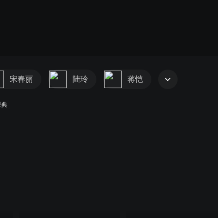
宋春丽
陆玲
蒋恺
经典