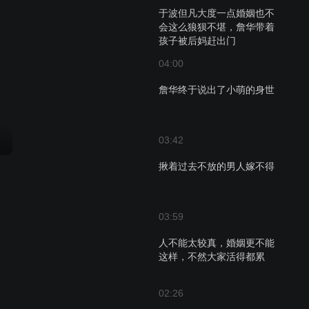
于波但凡大度一点婚姻也不
会这么狼狈不堪，詹华带着
孩子被后妈赶出门
04:00
詹华终于说出了小萌的身世
03:42
揪着过去不放的男人嫁不得
03:59
人不能太较真，婚姻更不能
这样，不然大家活得都累
02:26