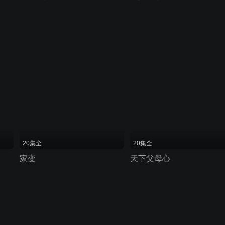
20集全
20集全
家变
天下父母心