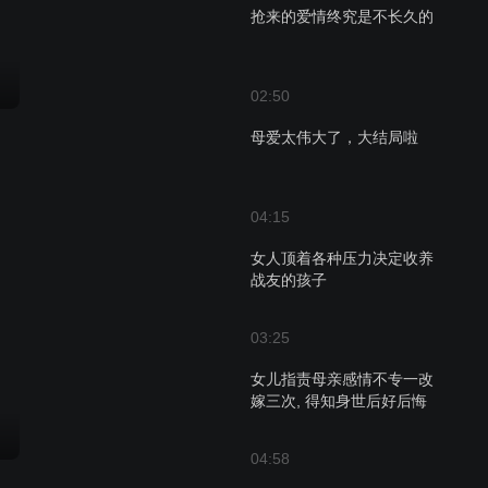
抢来的爱情终究是不长久的
02:50
母爱太伟大了，大结局啦
04:15
女人顶着各种压力决定收养
战友的孩子
03:25
女儿指责母亲感情不专一改
嫁三次, 得知身世后好后悔
04:58