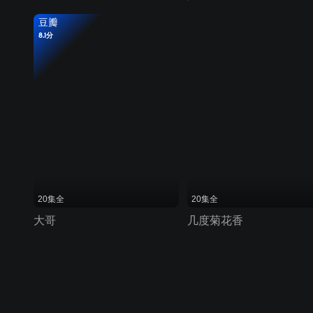
豆瓣
8.1分
20集全
20集全
大哥
几度菊花香