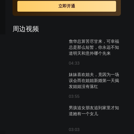
场和自己相关情感危机就要爆发了。
立即开通
周边视频
詹华总算苦尽甘来，可幸福
总是那么短暂，你永远不知
道明天和意外哪个先来
04:33
妹妹喜欢姐夫，竟因为一场
误会而在姐姐新婚第一天揭
发姐姐没有落红
03:55
男孩追女朋友追到家里才知
道她有一个女儿
03:03