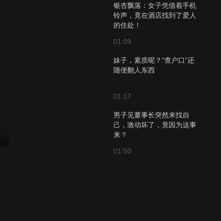
银杏飘落：女子凭借着手机
铃声，竟在酒店找到了爱人
的住处！
01:09
妹子，素质呢？“查户口”还
随便翻人东西
01:17
男子见董事长突然来找自
己，激动坏了，竟因为这事
来？
01:50
银杏飘落：女孩听完叔叔讲
的故事，直接就哭着离开
了！
01:27