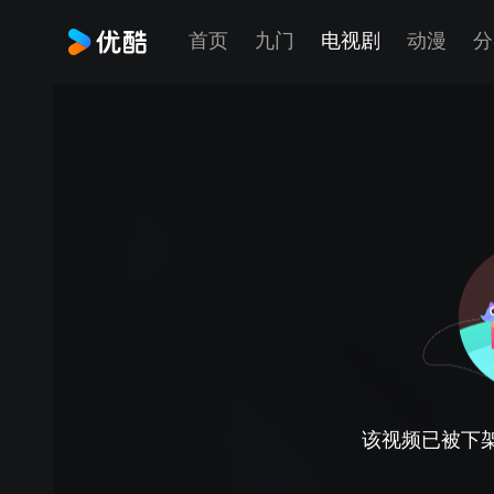
首页
九门
电视剧
动漫
分
该视频已被下