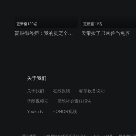
更新至139话
更新至11话
盲眼御兽师：我的灵宠全是上古神
天帝捡了只凶兽当兔养
关于我们
关于我们
在线反馈
帧享设备说明
优酷视频云
优酷社会责任报告
Youku.tv
HONOR视频