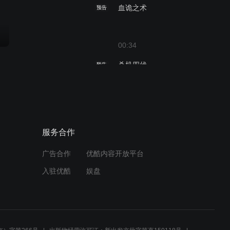
血诡之术
预告
00:34
杀机四伏
预告
00:33
紫金神龙
预告
服务合作
广告合作
优酷内容开放平台
00:33
入驻优酷
娱盘
神魔图卷
预告
00:26