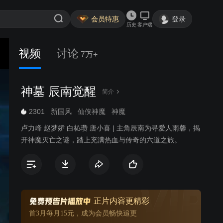
会员特惠
登录
历史
客户端
视频
讨论
7万+
神墓 辰南觉醒
简介
2301
新国风
仙侠神魔
神魔
卢力峰 赵梦娇 白杺瓒 唐小喜 | 主角辰南为寻爱人雨馨，揭
开神魔灭亡之谜，踏上充满热血与传奇的六道之旅。
正片内容更精彩
首3月每月15元，成为会员畅快追更