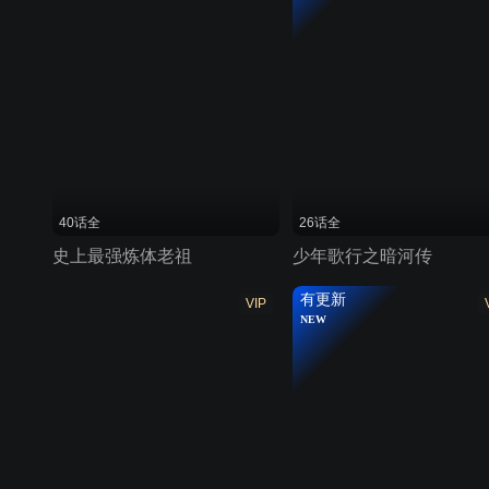
40话全
26话全
史上最强炼体老祖
少年歌行之暗河传
有更新
VIP
NEW