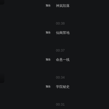
神岚陷落
预告
00:38
仙阆禁地
预告
00:37
命悬一线
预告
00:34
学院秘史
预告
00:31