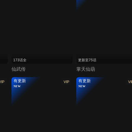
173话全
更新至75话
仙武传
掌天仙葫
有更新
有更新
VIP
VIP
VI
NEW
NEW