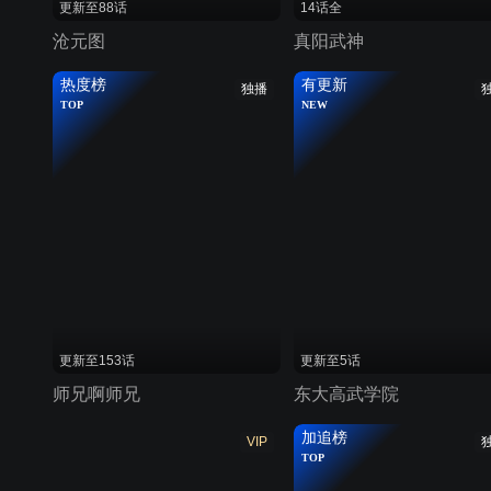
更新至88话
14话全
沧元图
真阳武神
热度榜
有更新
独播
TOP
NEW
更新至153话
更新至5话
师兄啊师兄
东大高武学院
加追榜
VIP
TOP