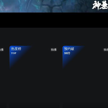
热度榜
预约破
独播
独播
独
TOP
320万