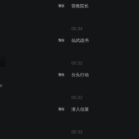
营救院长
预告
00:34
仙武战书
预告
00:32
分头行动
预告
P
00:32
潜入信屋
预告
00:33