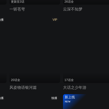
更新至3话
26话全
一斩苍穹
云深不知梦
独播
VIP
20话全
17话全
风姿物语银河篇
大话之少年游
新上线
独播
独播
NEW