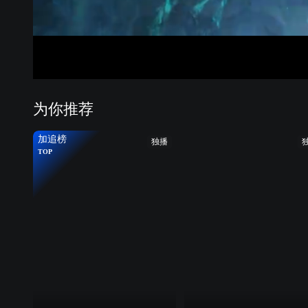
为你推荐
加追榜
独播
TOP