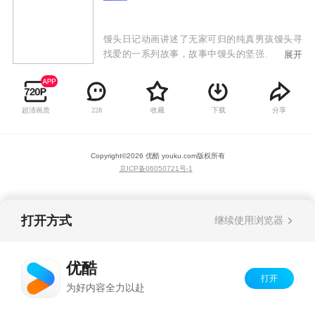
馒头日记动画讲述了无家可归的纯真男孩馒头寻
找爱的一系列故事，故事中馒头的坚强、小伙伴
展开
花卷的勇敢，还有形形色色人物的善良，为这个
看似残酷的世界添加了最美的注脚。
超清画质
收藏
下载
分享
228
Copyright©
2026
优酷 youku.com
版权所有
京ICP备06050721号-1
打开方式
继续使用浏览器
优酷
打开
为好内容全力以赴