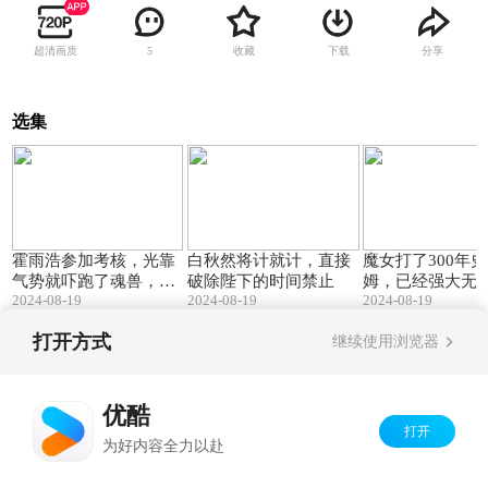
超清画质
收藏
下载
分享
5
选集
02:03
02:46
霍雨浩参加考核，光靠
白秋然将计就计，直接
魔女打了300年
气势就吓跑了魂兽，直
破除陛下的时间禁止
姆，已经强大无
2024-08-19
2024-08-19
2024-08-19
接满分
只想过悠闲的日
打开方式
继续使用浏览器
Copyright©
2026
优酷 youku.com
版权所有
京ICP备06050721号-1
优酷
打开
为好内容全力以赴