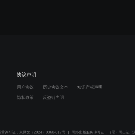
协议声明
用户协议
历史协议文本
知识产权声明
隐私政策
反盗链声明
营许可证：京网文（2024）0368-017号
网络出版服务许可证：（署）网出证（京