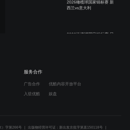
2026橄榄球国家锦标赛 新
西兰vs意大利
2026橄榄球国家锦标赛 日
本vs爱尔兰
2026橄榄球国家锦标赛 斐
服务合作
济vs英格兰
广告合作
优酷内容开放平台
入驻优酷
娱盘
2026世界青年橄榄球锦标赛
第15名争夺战 美国vs乌拉圭
）字第266号
出版物经营许可证：新出发京批字第直150118号