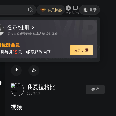
会员特惠
登录
历史
客户端
登录/注册
视频
讨论
同步多端观看记录 尊享高清观影体验
2025赛季SR澳大利亚第2轮NSW
立即开通
15
月每月
元，畅享精彩内容
Waratahs v Queensland Reds
我爱拉格比
关注
1857粉丝
视频