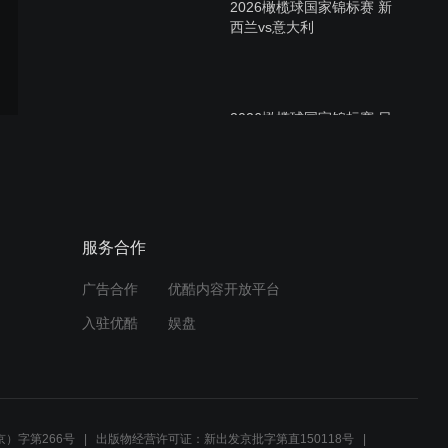
2026橄榄球国家锦标赛 新
西兰vs意大利
2026橄榄球国家锦标赛 日
本vs爱尔兰
2026橄榄球国家锦标赛 斐
服务合作
济vs英格兰
广告合作
优酷内容开放平台
入驻优酷
娱盘
2026世界青年橄榄球锦标赛
第15名争夺战 美国vs乌拉圭
）字第266号
出版物经营许可证：新出发京批字第直150118号