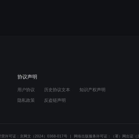
协议声明
用户协议
历史协议文本
知识产权声明
隐私政策
反盗链声明
营许可证：京网文（2024）0368-017号
网络出版服务许可证：（署）网出证（京