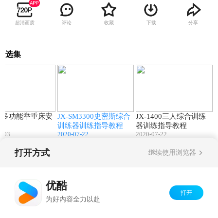
超清画质
评论
收藏
下载
分享
选集
07:51
16:13
10:49
550多功能举重床安
JX-SM3300史密斯综合
JX-1400三人综合训练
程
训练器训练指导教程
器训练指导教程
9-03
2020-07-22
2020-07-22
打开方式
继续使用浏览器
Copyright©
2026
优酷 youku.com
版权所有
京ICP备06050721号-1
优酷
打开
为好内容全力以赴