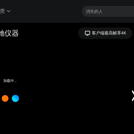
类
驰仪器
客户端最高帧享4K
加载中...