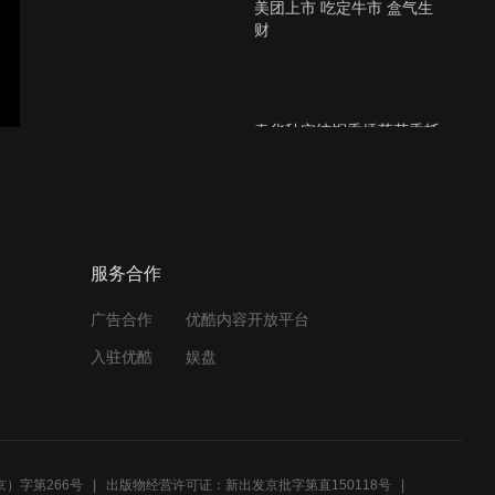
美团上市 吃定牛市 盒气生
财
春华秋实纯铜香插莲花香托
线香座盘香炉家用香薰茶道
摆件匠铜实业杭州有限公司
杭州风情茶居吃饭喝茶赏桂
服务合作
中秋国庆好去处
广告合作
优酷内容开放平台
入驻优酷
娱盘
可编程高温炉SXF-2.5-12标
准版 杭州蓝天仪器
）字第266号
出版物经营许可证：新出发京批字第直150118号