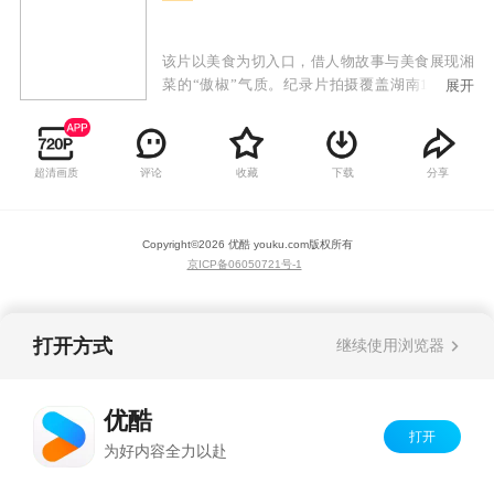
该片以美食为切入口，借人物故事与美食展现湘
菜的“傲椒”气质。纪录片拍摄覆盖湖南122个县
展开
区、全国20多个省及全球十多个国家，36个故事
呈现湘菜与世界饮食文化的交融。
超清画质
评论
收藏
下载
分享
Copyright©
2026
优酷 youku.com
版权所有
京ICP备06050721号-1
打开方式
继续使用浏览器
优酷
打开
为好内容全力以赴