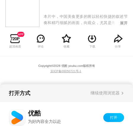
本片中，中国美食更多的将以轻松快捷的叙述节
奏和精巧细腻的画面，向观众，尤其是海外观众
展开
展示中国的日常饮食，中国人在饮食中积累的丰
富经验，千差万别的饮食习惯和独特的味觉审
美，以及上升到生存智慧层面的东方生活价值
超清画质
评论
收藏
下载
分享
观。
Copyright©
2026
优酷 youku.com
版权所有
京ICP备06050721号-1
打开方式
继续使用浏览器
优酷
打开
为好内容全力以赴