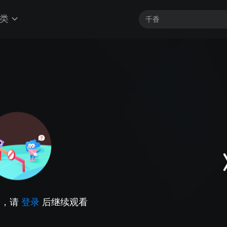
类
因，请
登录
后继续观看