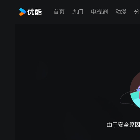
首页
九门
电视剧
动漫
分
由于安全原