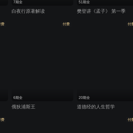
7期全
51期全
白夜行原著解读
樊登讲《孟子》 第一季
付费
付费
付
6期全
20期全
俄狄浦斯王
道德经的人生哲学
付费
付