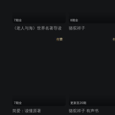
7期全
8期全
《老人与海》世界名著导读
骆驼祥子
付费
7期全
更新至20期
简爱：读懂原著
骆驼祥子 有声书