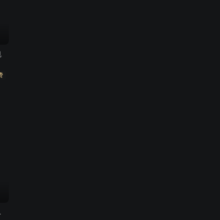
包
费
运图谱