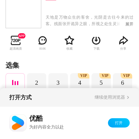
天地是万物众生的客舍，光阴是古往今来的过
客。残面张开诡异之眼，所视之处生灵涂炭，化
展开
为永恒的禁区。残酷末世之下，人如刍狗，少年
许青为生存狠辣前行。
超清画质
收藏
下载
分享
8106
选集
VIP
VIP
VIP
2
3
4
5
6
打开方式
继续使用浏览器
Copyright©
2026
优酷 youku.com
版权所有
优酷
京ICP备06050721号-1
打开
为好内容全力以赴