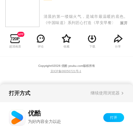
清晨的第一缕烟火气，是城市最温暖的底色。
《中国味道》系列匠心打造《早安早餐》专辑，
展开
深入中国南北街头巷尾，记录最地道的早餐文化
与市井人生。从武汉热干面的酱香四溢，到广州
早茶的精致闲适；从天津煎饼馃子的酥脆酣畅，
超清画质
评论
收藏
下载
分享
到西安肉夹馍的扎实豪迈——每一份早餐背后，
都是手艺人的坚守、老街坊的情谊和一方水土的
独特基因。
Copyright©
2026
优酷 youku.com
版权所有
京ICP备06050721号-1
打开方式
继续使用浏览器
优酷
打开
为好内容全力以赴