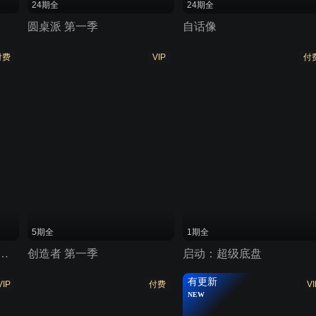
24期全
24期全
圆桌派 第一季
自话像
付费
VIP
付
5期全
1期全
我国大型工程决策的幕后故事
创造者 第一季
启动：超级底盘
有更新
VIP
付费
VI
NEW