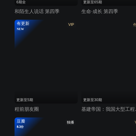
6期全
更新至65期
和陌生人说话 第四季
生命·成长 第四季
有更新
VIP
NEW
更新至5期
更新至30期
程前朋友圈
基建帝国：
豆瓣
独播
8.3分