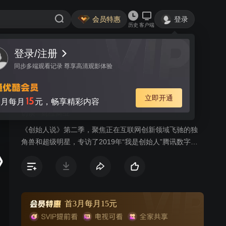
会员特惠
登录
历史
客户端
登录/注册
视频
讨论
4
同步多端观看记录 尊享高清观影体验
创始人说 第二季
简介
立即开通
15
月每月
元，畅享精彩内容
访谈
财经商业
《创始人说》第二季，聚焦正在互联网创新领域飞驰的独
角兽和超级明星，专访了2019年“我是创始人”腾讯数字生
态人物颁奖盛典中的5位获奖创始人，他们在过去三年中抓
住了机遇，也经受了考验，凭借卓越的表现在各自赛道获
得了近十倍的增长。
首3月每月15元