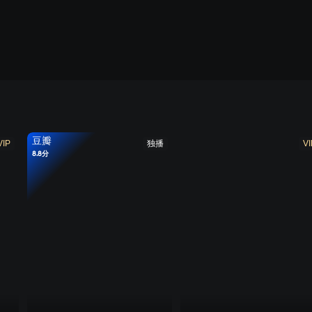
豆瓣
VIP
独播
VI
8.8分