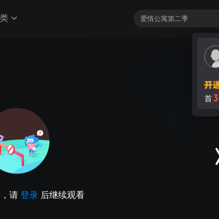
类
3
首
因，请
登录
后继续观看