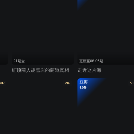
21期全
更新至08-05期
红顶商人胡雪岩的商道真相
走近这片海
豆瓣
VIP
VIP
VI
8.5分