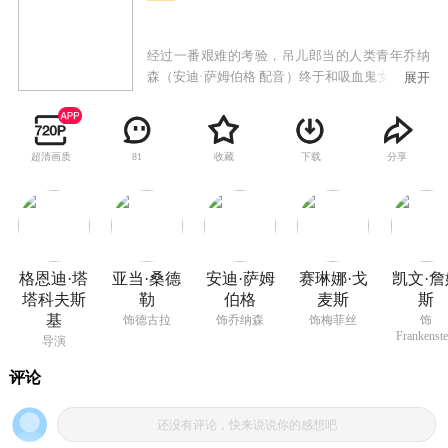
经过一番艰难的考验，吊儿郎当的人类青年乔纳
森（安迪·萨姆伯格 配音）终于和吸血鬼女郎梅菲
展开
丝（赛琳娜·戈麦斯 配音）携手走入婚姻的殿堂，
而以梅菲丝的父亲德古拉（亚当·桑德勒 配音）为
代表的怪物们，和人类的关系前所未有地密切起
超清画质
收藏
下载
分享
81
来。婚后不久，梅菲丝生下了可爱的儿子丹尼斯
（阿什·布林克奥夫 配音）。小家伙一天天长大，
外公德古拉对他疼爱有加，他热切期望丹尼斯能
够成长为出色的吸血鬼。与之相对，梅菲丝认定
儿子是一个普通的人类小孩，她希望能带丹尼斯
走进文明社会，远离暴力血腥的怪物世界。为了
格恩迪·塔
亚当·桑德
安迪·萨姆
赛琳娜·戈
凯文·詹
阻止女儿一家的离开，德古拉想办法支走梅菲
塔科夫斯
勒
伯格
麦斯
斯
丝，同时叫上科学怪人、狼人、透明人、木乃伊
基
饰德古拉
饰乔纳森
饰梅菲丝
饰
等一帮死党，要在有限的时间里对丹尼斯展开一
Frankenste
导演
场吸血鬼养成教育集训。两代人的观念分歧，在
怪物的世界中也不例外……