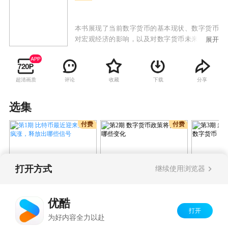
本书展现了当前数字货币的基本现状、数字货币
对宏观经济的影响，以及对数字货币未来的预测
展开
展望。
超清画质
评论
收藏
下载
分享
选集
付费
付费
打开方式
继续使用浏览器
第1期 比特币最近迎来几次
第2期 数字货币政策将
第3期 
疯涨，释放出哪些信号
会有哪些变化
面对数字
优酷
打开
Copyright©
2026
优酷 youku.com
版权所有
为好内容全力以赴
京ICP备06050721号-1