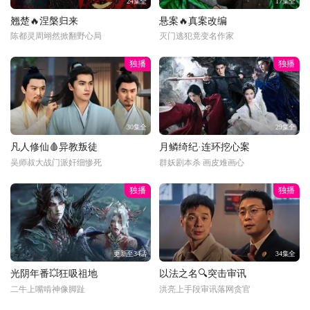
24集全
17集全
翘楚🔥涅槃归来
悬案🔥真案改编
陈都灵周翊然掀翻野心局
灭门逃犯竟变名作家
独播
独播
30集全
29集全
凡人修仙🩸异教叛徒
月鳞绮纪·连环挖心案
吴师叔大战门派奸细惨死
群妖剧本杀 画皮难画心
独播
独播
更新至34话
34集全
光阴年番💥狂吸祖地
以法之名🔍突击审讯
二牛上嘴啃神像脚趾
洪亮上手段审讯落网贪官