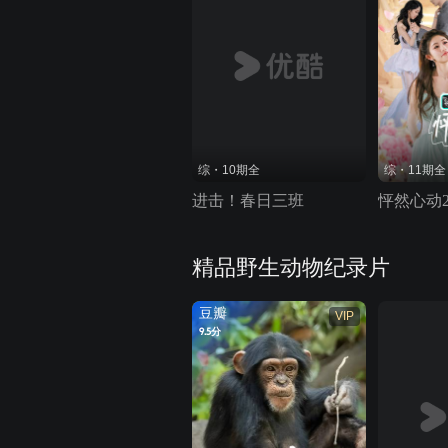
综・10期全
综・11期全
进击！春日三班
怦然心动
精品野生动物纪录片
豆瓣
VIP
9.5分