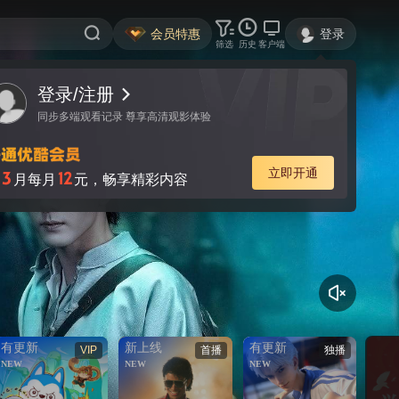
会员特惠
登录
筛选
历史
客户端
登录/注册
同步多端观看记录 尊享高清观影体验
立即开通
3
12
月每月
元，畅享精彩内容
有更新
新上线
有更新
VIP
首播
独播
NEW
NEW
NEW