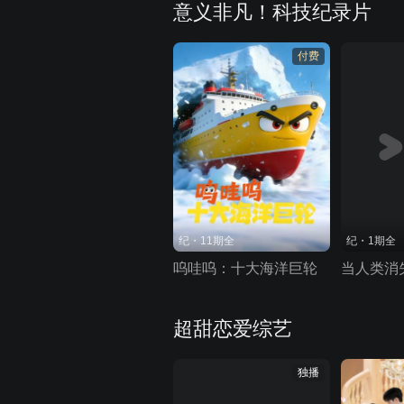
意义非凡！科技纪录片
付费
纪・11期全
纪・1期全
呜哇呜：十大海洋巨轮
当人类消
超甜恋爱综艺
独播