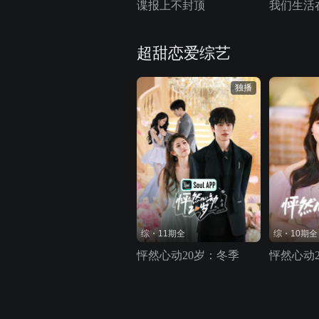
谍报上不封顶
我们生活
超甜恋爱综艺
独播
综・11期全
综・10期全
怦然心动20岁：冬季
怦然心动2