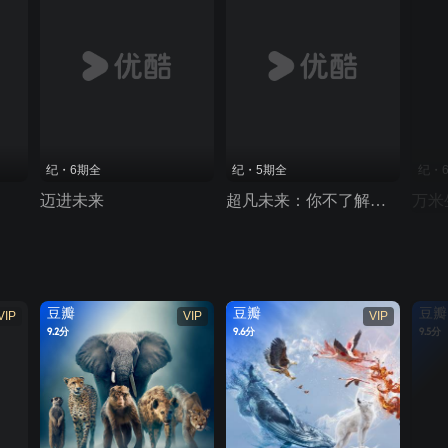
纪・6期全
纪・5期全
纪・
迈进未来
超凡未来：你不了解的中国科学故事
万米
豆瓣
豆瓣
豆瓣
VIP
VIP
VIP
9.2分
9.6分
9.5分