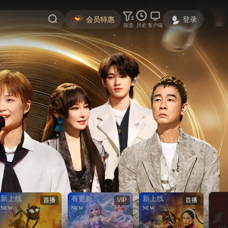
会员特惠
登录
筛选
历史
客户端
新上线
有更新
新上线
首播
VIP
首播
NEW
NEW
NEW