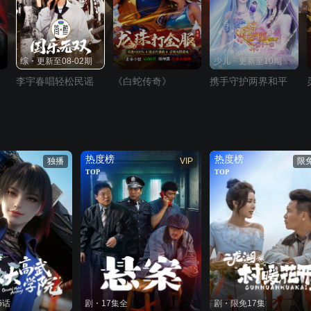
综・更新至08-02期
少儿・更新至10期
李宇春唱轻松民谣
《白蛇传奇》
携手守护两界和平
热度榜
热度榜
独播
VIP
限
TOP
TOP
5话
剧・17集全
剧・限免17集