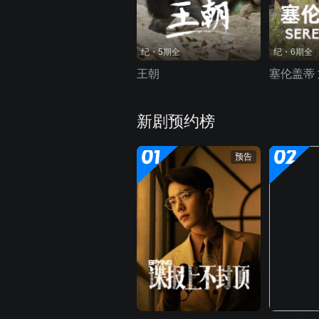
纪・5期全
纪・6期全
王朝
塞伦盖蒂
新剧预约榜
01
02
预告