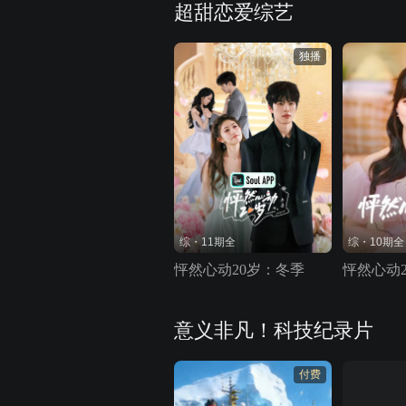
超甜恋爱综艺
独播
综・11期全
综・10期全
怦然心动20岁：冬季
怦然心动2
意义非凡！科技纪录片
付费