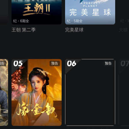
纪・6期全
纪・5期全
纪・
王朝 第二季
完美星球
大猫
05
06
0
预告
预告
预告