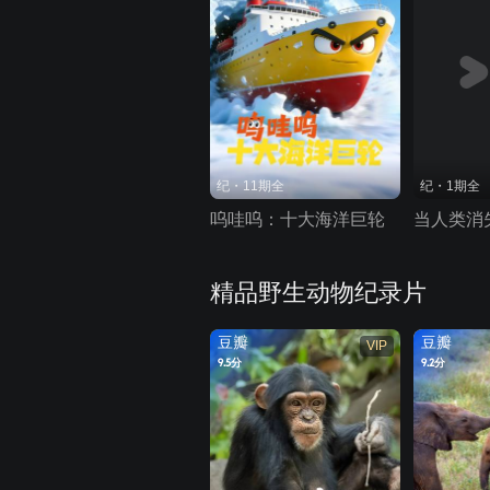
纪・11期全
纪・1期全
呜哇呜：十大海洋巨轮
当人类消
精品野生动物纪录片
豆瓣
豆瓣
VIP
9.5分
9.2分