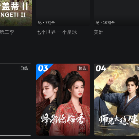
纪・7期全
纪・16期全
 第二季
七个世界 一个星球
美洲
03
04
预告
预告