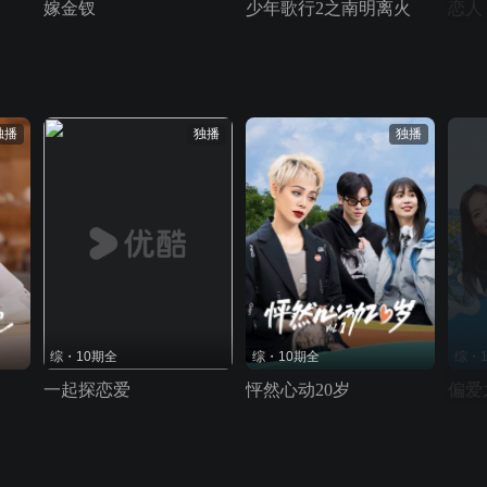
嫁金钗
少年歌行2之南明离火
恋人
独播
独播
独播
综・10期全
综・10期全
综・
一起探恋爱
怦然心动20岁
偏爱