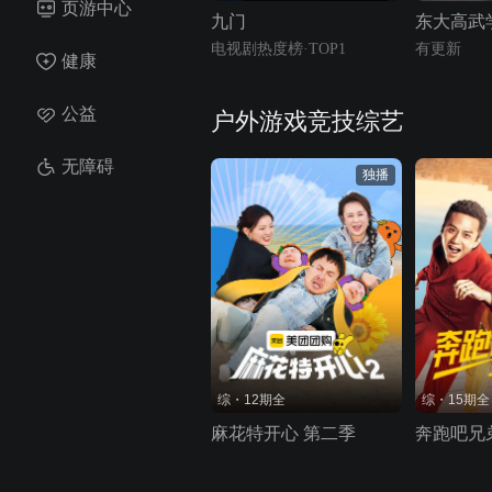
页游中心
九门
东大高武
电视剧热度榜·TOP1
有更新
健康
公益
户外游戏竞技综艺
无障碍
独播
综・12期全
综・15期全
麻花特开心 第二季
奔跑吧兄