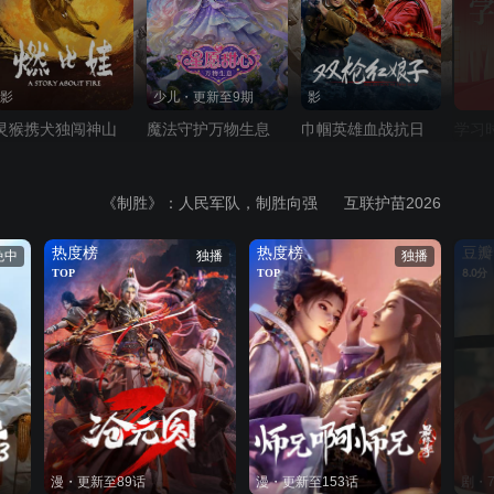
影
少儿・更新至9期
影
灵猴携犬独闯神山
魔法守护万物生息
巾帼英雄血战抗日
学习
《制胜》：人民军队，制胜向强
互联护苗2026
热度榜
热度榜
豆瓣
免中
独播
独播
TOP
TOP
8.0分
漫・更新至89话
漫・更新至153话
剧・