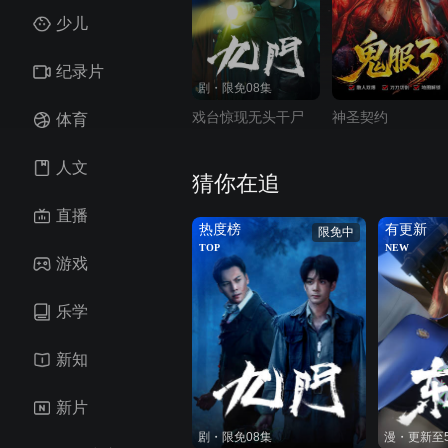
少儿
纪录片
剧・限免08集
戏台惊现无头干尸
神圣契约
体育
人文
猜你在追
直播
热度榜
有更新
限免中
TOP
NEW
游戏
乐学
新知
新片
剧・限免08集
漫・更新至