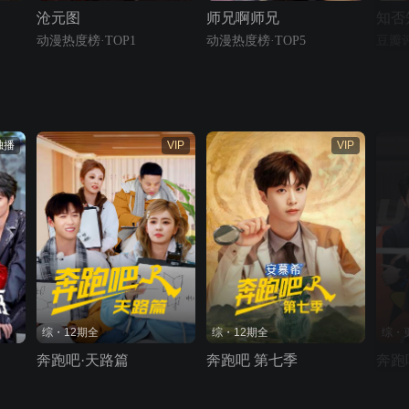
沧元图
师兄啊师兄
动漫热度榜·TOP1
动漫热度榜·TOP5
豆瓣评
独播
VIP
VIP
综・12期全
综・12期全
综・更
奔跑吧·天路篇
奔跑吧 第七季
奔跑