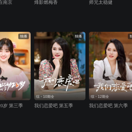
在南京
烽影燃梅香
师兄太稳健
独播
独播
综・10期全
综・12期全
0岁 第三季
我们恋爱吧 第五季
我们恋爱吧 第六季