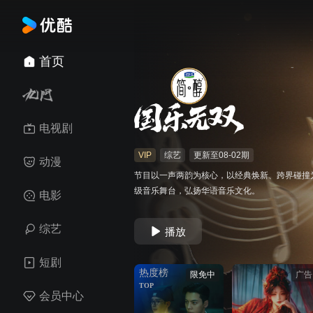
首页
电视剧
VIP
综艺
更新至08-02期
动漫
节目以一声两韵为核心，以经典焕新、跨界碰撞
级音乐舞台，弘扬华语音乐文化。
电影
综艺
播放
短剧
热度榜
限免中
广告
TOP
会员中心