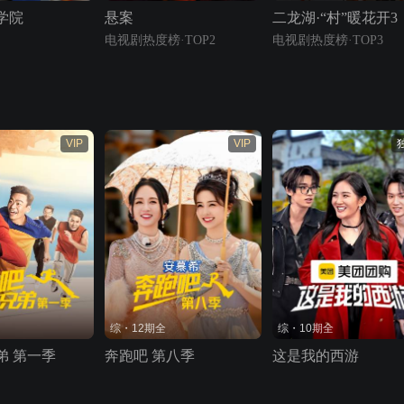
学院
悬案
二龙湖·“村”暖花开3
电视剧热度榜·TOP2
电视剧热度榜·TOP3
VIP
VIP
综・12期全
综・10期全
弟 第一季
奔跑吧 第八季
这是我的西游