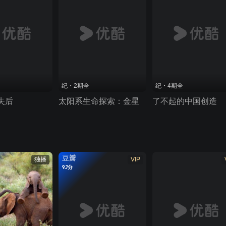
纪・2期全
纪・4期全
失后
太阳系生命探索：金星
了不起的中国创造
豆瓣
独播
VIP
9.7分