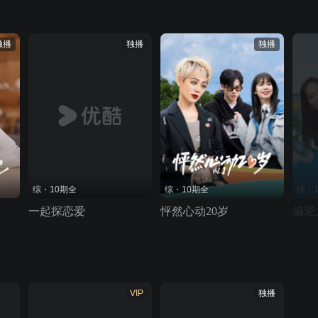
独播
独播
独播
综・10期全
综・10期全
综・
一起探恋爱
怦然心动20岁
偏爱
VIP
独播