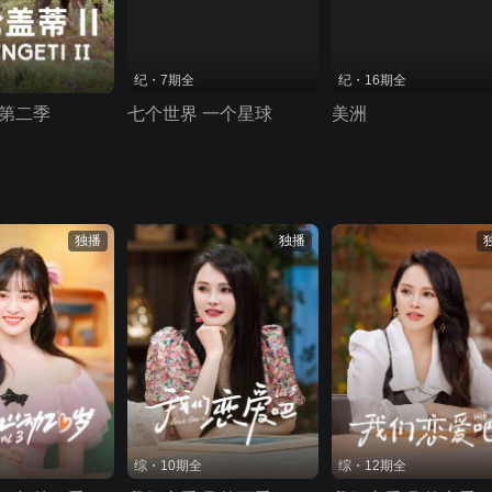
纪・7期全
纪・16期全
 第二季
七个世界 一个星球
美洲
独播
独播
综・10期全
综・12期全