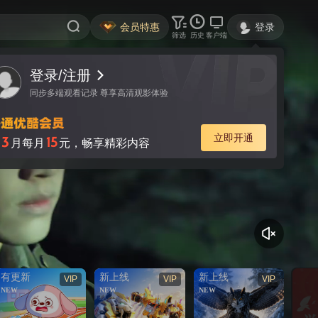
会员特惠
登录
筛选
历史
客户端
有更新
新上线
新上线
VIP
VIP
VIP
NEW
NEW
NEW