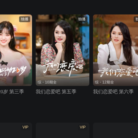
独播
独播
综・10期全
综・12期全
0岁 第三季
我们恋爱吧 第五季
我们恋爱吧 第六季
VIP
VIP