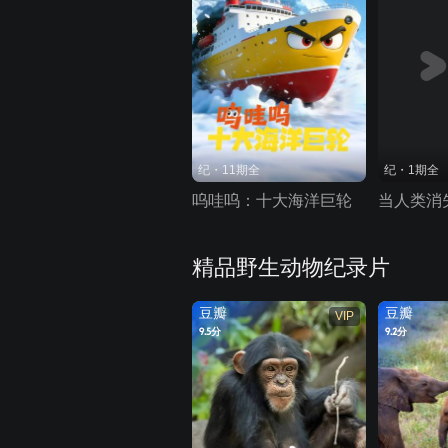
纪・11期全
纪・1期全
呜哇呜：十大海洋巨轮
当人类消
精品野生动物纪录片
豆瓣
豆瓣
VIP
9.5分
9.2分