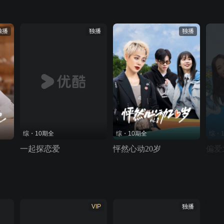
独播
独播
独播
综・10期全
综・10期全
综・
一起探恋爱
怦然心动20岁
偏爱
VIP
独播