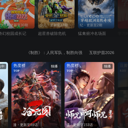
少儿・更新至30期
少儿・更新至12期
纪・更新至2期
奇幻校园成长记
超星兽破除危机
猛禽俯冲名场面
学习
《制胜》：人民军队，制胜向强
互联护苗2026
热度榜
热度榜
豆瓣
免中
独播
独播
TOP
TOP
8.0分
漫・更新至89话
漫・更新至153话
剧・