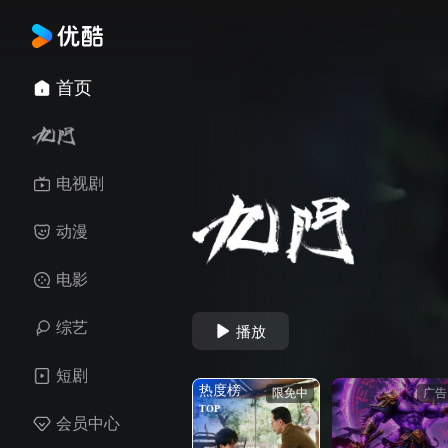
首页
电视剧
动漫
限免中
少年幻
电视剧
限免08-09集
电影
综艺
播放
短剧
热度榜
限免中
广告
TOP
会员中心