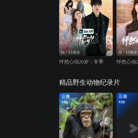
综・11期全
综・10期全
怦然心动20岁：冬季
怦然心动2
精品野生动物纪录片
豆瓣
豆瓣
VIP
9.5分
9.7分