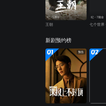
纪・5期全
纪・7期全
王朝
七个世界
新剧预约榜
01
02
预告