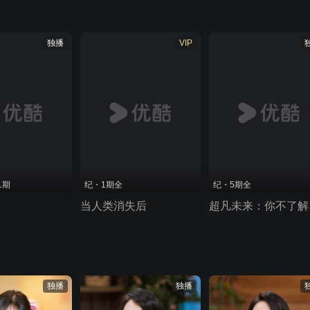
独播
VIP
1期
纪・1期全
纪・5期全
当人类消失后
超凡
独播
独播