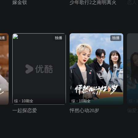
嫁金钗
少年歌行2之南明离火
恋人
独播
独播
独播
综・10期全
综・10期全
综・
一起探恋爱
怦然心动20岁
偏爱