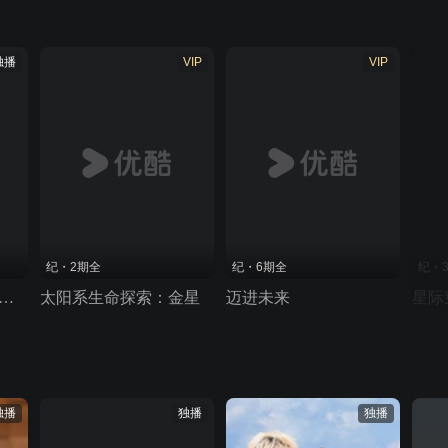
独播
VIP
VIP
纪・2期全
纪・6期全
纪・
未来：你不了解的中国科学故事
太阳系生命探索：金星
迈进未来
星际
独播
独播
独播