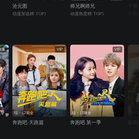
沧元图
师兄啊师兄
千香
动漫加追榜·TOP1
动漫热度榜·TOP5
电视剧
独播
VIP
VIP
综・12期全
综・13期全
综・
奔跑吧·天路篇
奔跑吧 第一季
极限