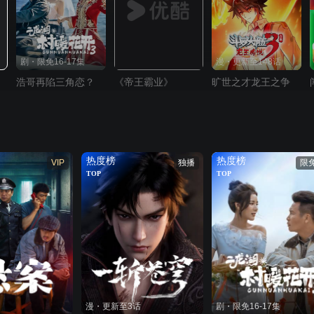
剧・限免16-17集
漫・更新至148话
浩哥再陷三角恋？
《帝王霸业》
旷世之才龙王之争
热度榜
热度榜
VIP
独播
限
TOP
TOP
漫・更新至3话
剧・限免16-17集