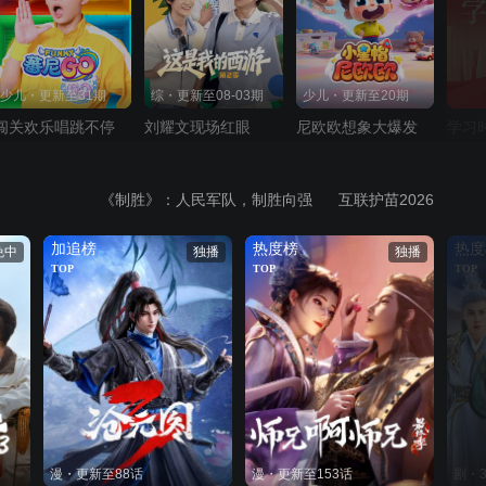
少儿・更新至31期
综・更新至08-03期
少儿・更新至20期
闯关欢乐唱跳不停
刘耀文现场红眼
尼欧欧想象大爆发
学习
《制胜》：人民军队，制胜向强
互联护苗2026
加追榜
热度榜
热度
免中
独播
独播
TOP
TOP
TOP
漫・更新至88话
漫・更新至153话
剧・