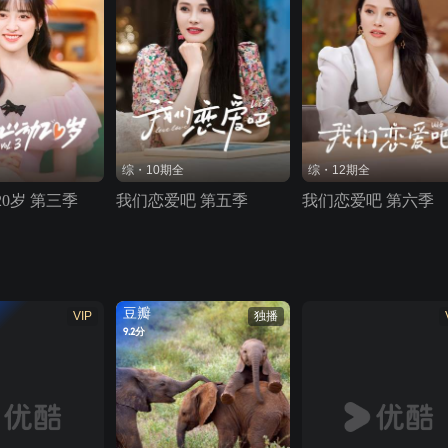
综・10期全
综・12期全
0岁 第三季
我们恋爱吧 第五季
我们恋爱吧 第六季
豆瓣
VIP
独播
9.2分