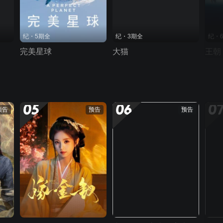
纪・5期全
纪・3期全
纪・
完美星球
大猫
王朝
05
06
0
预告
预告
预告