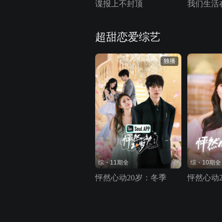
谍报上不封顶
我们生活
超甜恋爱综艺
独播
综・11期全
综・10期全
怦然心动20岁：冬季
怦然心动2