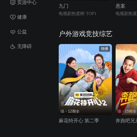
页游中心
九门
悬案
电视剧热度榜·TOP1
电视剧热度榜
健康
公益
户外游戏竞技综艺
无障碍
独播
综・12期全
综・15期全
麻花特开心 第二季
奔跑吧兄