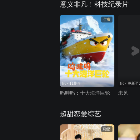
意义非凡！科技纪录片
付费
纪・11期全
纪・更新至
呜哇呜：十大海洋巨轮
未见
超甜恋爱综艺
独播