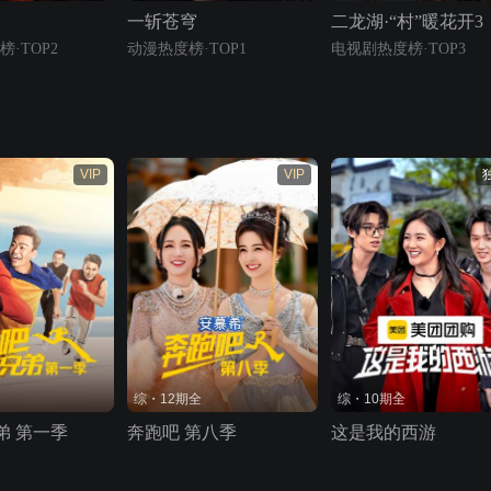
一斩苍穹
二龙湖·“村”暖花开3
·TOP2
动漫热度榜·TOP1
电视剧热度榜·TOP3
VIP
VIP
综・12期全
综・10期全
弟 第一季
奔跑吧 第八季
这是我的西游