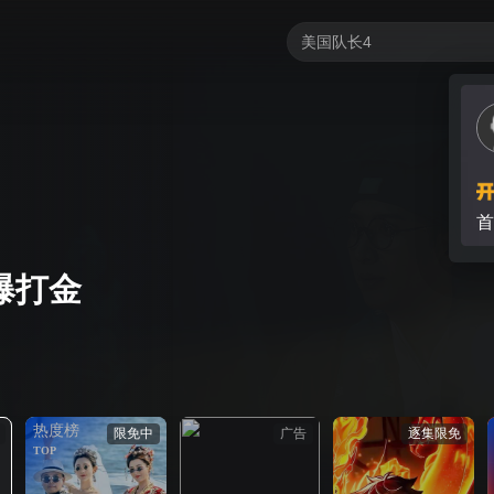
爆打金
热度榜
限免中
广告
逐集限免
TOP