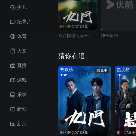
少儿
纪录片
剧・限免07-08集
戏台惊现无头干尸
神圣契约
体育
人文
猜你在追
直播
热度榜
热度榜
限免中
TOP
TOP
游戏
乐学
新知
新片
剧・限免07-08集
剧・17集全