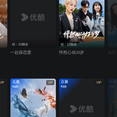
综・10期全
综・10期全
综・
一起探恋爱
怦然心动20岁
偏爱
豆瓣
豆瓣
豆瓣
VIP
VIP
VIP
9.6分
9.5分
9.2分