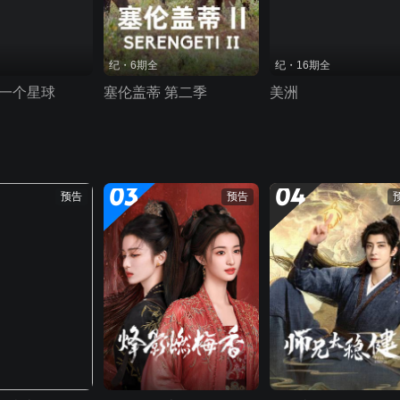
纪・6期全
纪・16期全
 一个星球
塞伦盖蒂 第二季
美洲
03
04
预告
预告