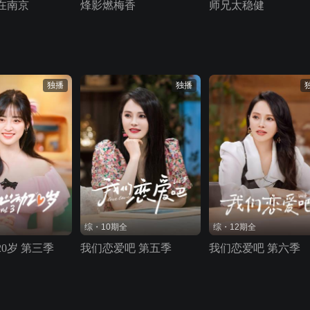
在南京
烽影燃梅香
师兄太稳健
独播
独播
综・10期全
综・12期全
0岁 第三季
我们恋爱吧 第五季
我们恋爱吧 第六季