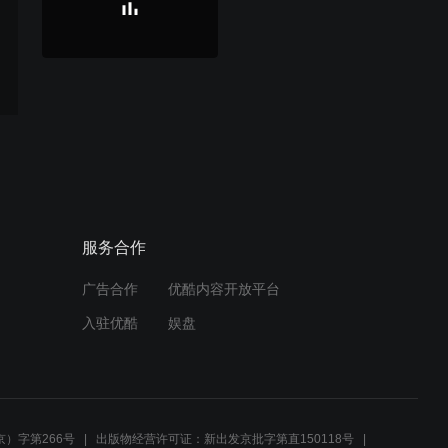
服务合作
广告合作
优酷内容开放平台
入驻优酷
娱盘
）字第266号
出版物经营许可证：新出发京批字第直150118号