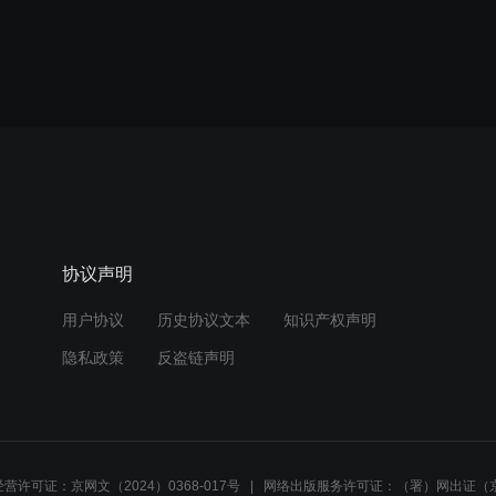
协议声明
用户协议
历史协议文本
知识产权声明
隐私政策
反盗链声明
营许可证：京网文（2024）0368-017号
网络出版服务许可证：（署）网出证（京