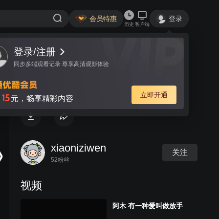
会员特惠
登录
历史
客户端
登录/注册
视频
讨论
同步多端观看记录 尊享高清观影体验
阿木 有一种爱叫做放手
立即开通
15
月
元，畅享精彩内容
xiaoniziwen
关注
52粉丝
视频
阿木 有一种爱叫做放手