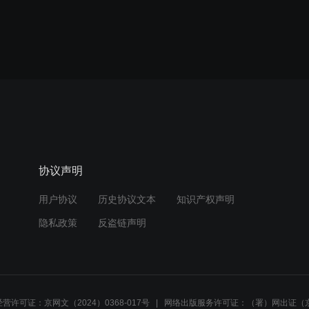
协议声明
用户协议
历史协议文本
知识产权声明
隐私政策
反盗链声明
营许可证：京网文（2024）0368-017号
网络出版服务许可证：（署）网出证（京