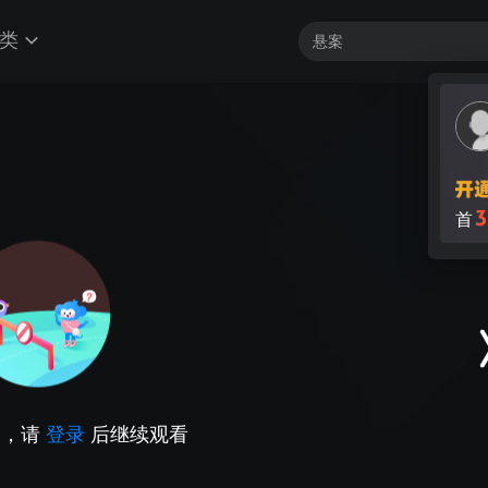
类
3
首
因，请
登录
后继续观看