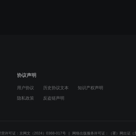
协议声明
用户协议
历史协议文本
知识产权声明
隐私政策
反盗链声明
营许可证：京网文（2024）0368-017号
网络出版服务许可证：（署）网出证（京