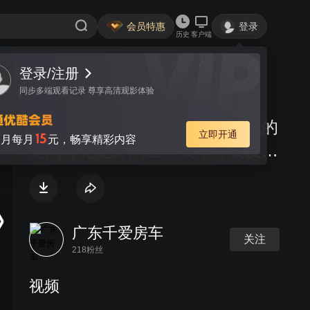
会员特惠
登录
历史
客户端
登录/注册
视频
讨论
同步多端观看记录 尊享高清观影体验
不停站可上下乘客的火车（进我的
立即开通
15
月每月
元，畅享精彩内容
空间可见更好的上下火车方案及视
频）
广东千爱房车
关注
218粉丝
视频