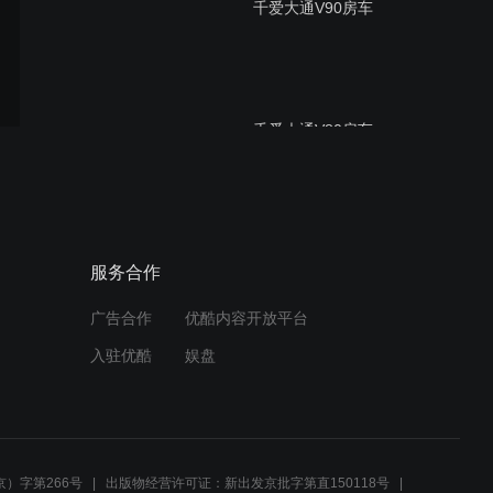
千爱大通V90房车
千爱大通V80房车
千爱依维柯C型房车，多处
服务合作
让你意想不到。
广告合作
优酷内容开放平台
入驻优酷
娱盘
广东千愛房车依维柯
）字第266号
出版物经营许可证：新出发京批字第直150118号