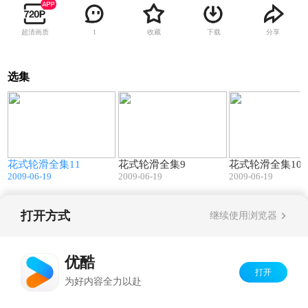
超清画质
收藏
下载
分享
1
选集
9
25:00
25:00
花式轮滑全集11
花式轮滑全集9
花式轮滑全集10
2009-06-19
2009-06-19
2009-06-19
打开方式
继续使用浏览器
Copyright©
2026
优酷 youku.com
版权所有
京ICP备06050721号-1
优酷
打开
为好内容全力以赴