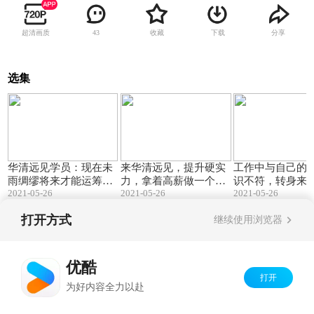
超清画质
收藏
下载
分享
43
选集
01:20
01:43
华清远见学员：现在未
来华清远见，提升硬实
工作中与自己的
雨绸缪将来才能运筹帷
力，拿着高薪做一个技
识不符，转身来
2021-05-26
2021-05-26
2021-05-26
幄
术大佬
远见，成功就业
打开方式
继续使用浏览器
Copyright©
2026
优酷 youku.com
版权所有
京ICP备06050721号-1
优酷
打开
为好内容全力以赴