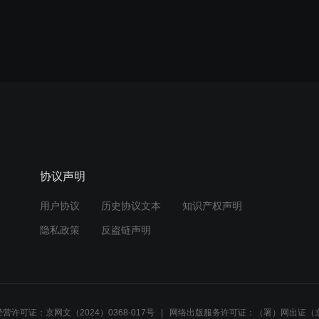
协议声明
用户协议
历史协议文本
知识产权声明
隐私政策
反盗链声明
营许可证：京网文（2024）0368-017号
网络出版服务许可证：（署）网出证（京