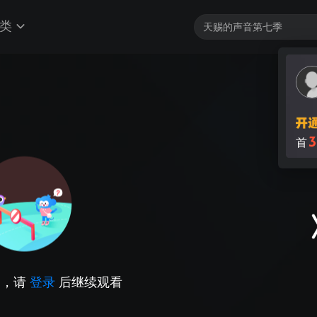
类
3
首
因，请
登录
后继续观看