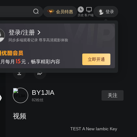
会员特惠
登录
历史
客户端
登录/注册
视频
讨论
同步多端观看记录 尊享高清观影体验
HB-1A QSO with BH1IHX
立即开通
15
月每月
元，畅享精彩内容
BY1JIA
关注
82粉丝
视频
TEST A New Iambic Key