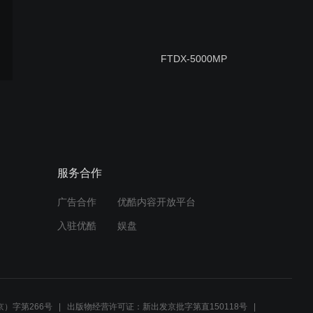
FTDX-5000MP
HEIL Talkbox effect!
服务合作
广告合作
优酷内容开放平台
BA1WJ久违的老业余家！
入驻优酷
娱盘
Test BG6IQL's 100th
ANNIVERSARY Left-hand
）字第266号
出版物经营许可证：新出发京批字第直150118号